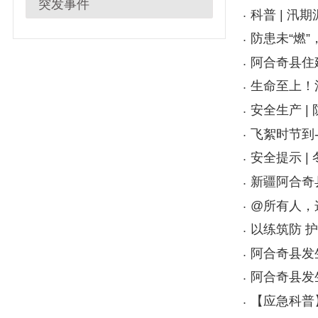
阿合奇县住建领域应
生命至上！消防安
安全生产 | 防火
飞絮时节到-这些
安全提示 | 冬季
新疆阿合奇县6.0
@所有人，这份高
以练筑防 护航平
阿合奇县发生3.6
阿合奇县发生3.1
【应急科普】泄洪
【应急科普】中小
以“演”促练 防患
阿合奇县住建局开
首页