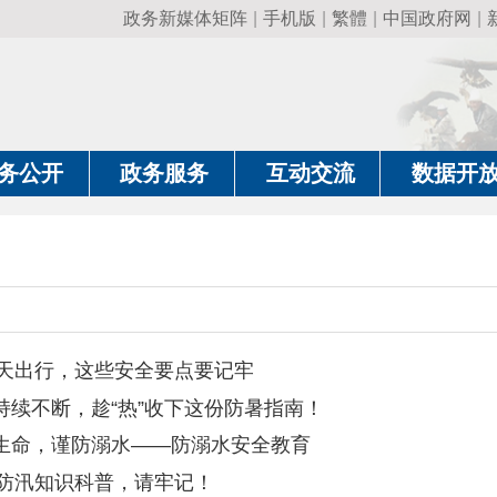
政务新媒体矩阵
|
手机版
|
繁體
|
中国政府网
|
新疆政府网
|
克
政务服务
互动交流
数据开放
政务要
，这些安全要点要记牢
不断，趁“热”收下这份防暑指南！
，谨防溺水——防溺水安全教育
识科普，请牢记！
流多发，守护安全从预防做起
筑安全！这些燃气安全宣传知识请查收！