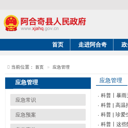
首页
走进阿合奇
政务公开
当前位置：
首页
»
应急管理
应急管理
应急管理
科普丨暴雨天出行
应急常识
科普 | 高温持续
科普 | 珍爱生命
应急预案
科普丨这些防汛知
突发事件
科普 | 汛期泥石
防患未“燃”，共