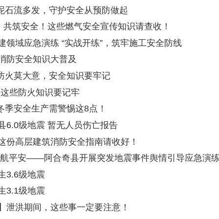
急演练 “实战开练”，筑牢施工安全防线
全知识大普及
莫大意，安全知识要牢记
防火知识要记牢
安全生产需警惕这8点！
级地震 暂无人员伤亡报告
层建筑消防安全指南请收好！
安——阿合奇县开展突发地震事件舆情引导应急演练
级地震
级地震
期间，这些事一定要注意！
学生放暑假，这种事故易发生，非常危险！权威提醒来了
未“燃”—阿合奇县开展危化领域应急演练
展住建领域火灾及高空坠落应急综合演练
上一页
1
2
3
下一页
尾页
共 115 条
/
共 