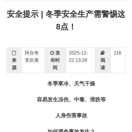
8点！
阿合奇
发
2025-12-
116
来
零距离
布时
22 13:28
阅
源
间
读
冬季寒冷、天气干燥
容易发生冻伤、中毒、滑跌等
人身伤害事故
如何避免事故发生？
一起来学习
↓↓↓