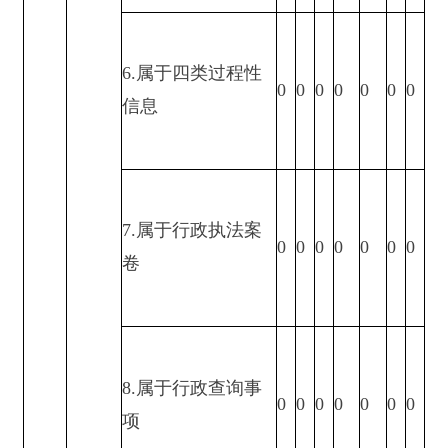
0
0
0
0
0
0
0
无法提
要另行制作
供
三、
本年
3.补正后申请内容
0
0
0
0
0
0
0
度办
仍不明确
理结
果
1.信访举报投诉类
0
0
0
0
0
0
0
申请