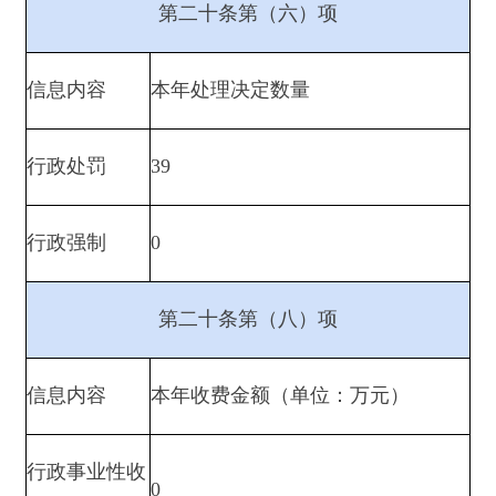
二、收到和处理政府信息公开申请情况
申请人情况
法人或其他组
织
（本列数据的勾稽关系为：第一
项加第二项之和，等于第三项加
自
社
法
总
第四项之和）
然
商
科
会
律
计
人
业
研
公
服
其
企
机
益
务
他
业
构
组
机
织
构