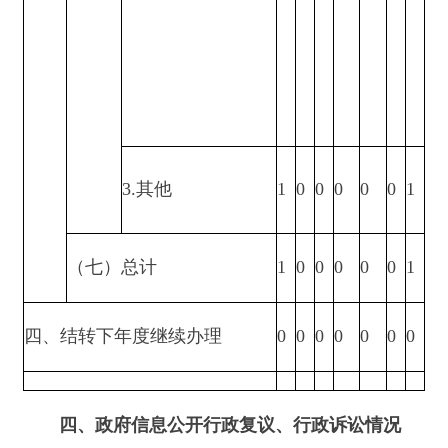
产生后在第一时间内及时更新公开，确保公众在第
一时间了解我局获取信息需求。二是进行严格审
核。严格执行“先审后发”和“三审三校”制度，保证
公开信息的完整性和准确性。三是提高政府信息公
开工作水平，进一步梳理政务信息，对原有的政务
信息内容进行补充和完善。
六、其他需要报告的事项
本年度政府信息公开申请未产生信息处理费
用，特此报告。
阿合奇县农业农村局
2022年1月6日
阿合奇县农业农村局2021年政府信息公开工作年度