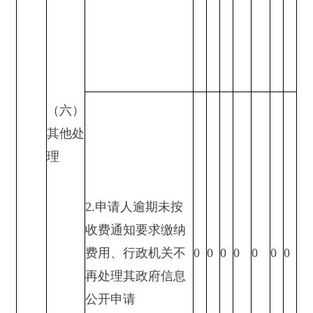
结
结
其
尚
果
果
他
未
总
结
结
其
尚
结
结
其
尚
维
纠
结
审
计
果
果
他
未
总
果
果
他
未
总
持
正
果
结
维
纠
结
审
计
维
纠
结
审
计
持
正
果
结
持
正
果
结
0
0
0
0
0
0
0
0
0
0
0
0
0
0
0
五、
存在的主要问题及改进措施
（一）
存在问题：
一
是公开的不及时，有些信
息长时间得不到更新，存在事后公开。二是公开信
息审核不严。三是信息公开不全面。
（二）改进措施：
20
22
年，
我局
将从
三个
方面
进一步改进和加强：一是
保证公开信息及时，信息