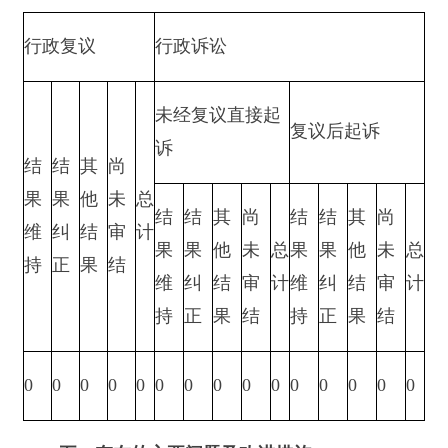
报告.docx
分享:
打印本页
关闭窗口
主办：新疆阿合奇县人民政府办公室
承办：新疆阿合奇县政务服务和数字发
展中心
政府网站标识码：6530230001
新公网安备：65302302000001号
新ICP备16001989号
地 址：阿合奇县南大街 邮 编：843500
法律声明
电话：0908-5623856
关于我们
网站地图
政务新媒体矩阵
阿合奇县网信办监督电话：0908-