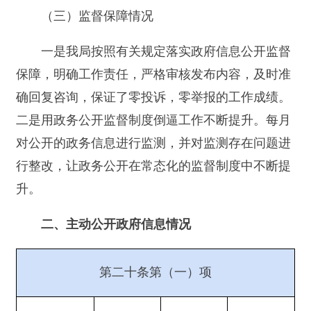
第二十条第（一）项
本年
制
发件
本年废止件
现行有效件
信息内容
数
数
数
规章
0
0
0
规范性文件
0
0
0
第二十条第（五）项
信息内容
本年处理决定数量
行政许可
0