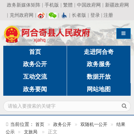
政务新媒体矩阵
|
手机版
|
繁體
|
中国政府网
|
新疆政府网
|
克州政府网
|
|
|
|
长者版
|
登录
|
注册
导航切换
首页
走进阿合奇
政务公开
政务服务
互动交流
数据开放
政务要闻
网站地图
当前位置：
首页
»
政务公开
»
双随机一公开
»
结果
公示
»
文旅局
»
正文