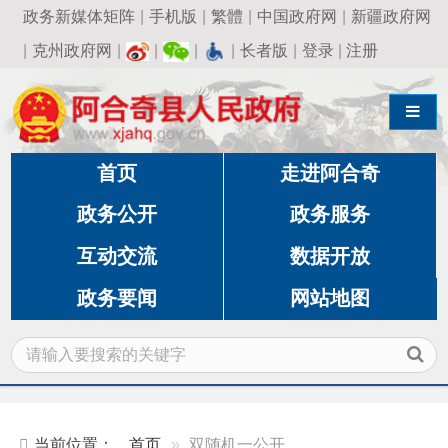
政务新媒体矩阵
|
手机版
|
繁體
|
中国政府网
|
新疆政府网
|
克州政府网
|
|
|
|
长者版
|
登录
|
注册
导航切换
首页
走进阿合奇
政务公开
政务服务
互动交流
数据开放
政务要闻
网站地图
当前位置：
首页
双随机一公开