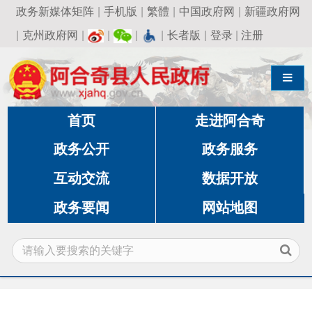
政务新媒体矩阵
|
手机版
|
繁體
|
中国政府网
|
新疆政府网
|
克州政府网
|
|
|
|
长者版
|
登录
|
注册
导航切换
首页
走进阿合奇
政务公开
政务服务
互动交流
数据开放
政务要闻
网站地图
当前位置:
首页
»
政务公开
»
卫生健康委员会
»
行
政执法