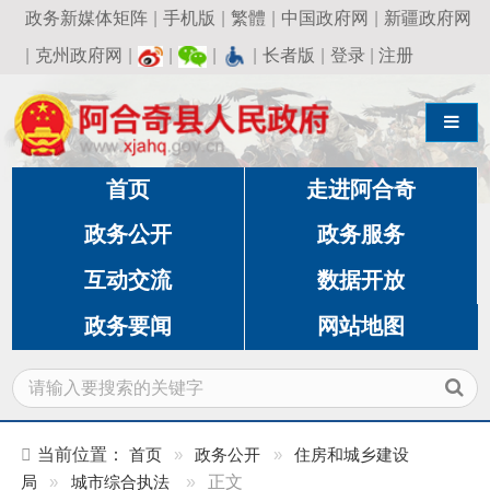
政务新媒体矩阵
|
手机版
|
繁體
|
中国政府网
|
新疆政府网
|
克州政府网
|
|
|
|
长者版
|
登录
|
注册
导航切换
首页
走进阿合奇
政务公开
政务服务
互动交流
数据开放
政务要闻
网站地图
当前位置：
首页
»
政务公开
»
住房和城乡建设
局
»
城市综合执法
»
正文