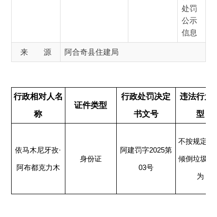
行政相对人名
行政处罚决定
违法行为类
证件类型
称
书文号
型
当事
不按规定清运
依马木尼牙孜·
2025
面沿
阿建罚字
第
身份证
倾倒垃圾的行
阿布都克力木
03
定清
号
为
行为
分享:
打印本页
关闭窗口
主办：新疆阿合奇县人民政府办公室