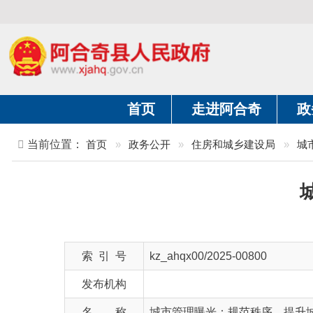
首页
走进阿合奇
政务公开
当前位置：
首页
»
政务公开
»
住房和城乡建设局
»
城市综合执
城市
索 引 号
kz_ahqx00/2025-00800
发布机构
名 称
城市管理曝光：规范秩序，提升城市风貌
文 号