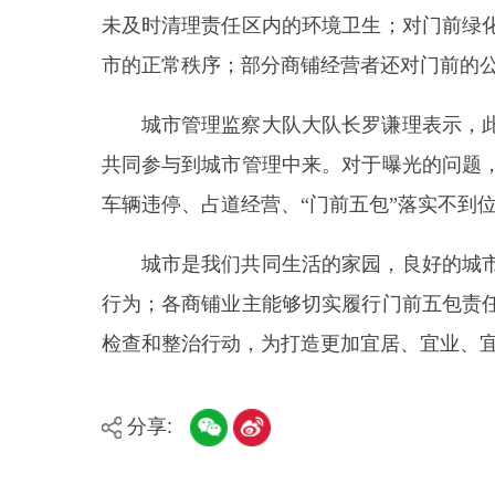
车辆违停、占道经营、
“门前五包”落实不到位等问
城市是我们共同生活的家园，良好的城市环境
行为；各商铺业主能够切实履行门前五包责任，共
检查和整治行动，为打造更加宜居、宜业、宜游的城
分享:
县市
媒体
阿图什市
阿克陶县
乌恰县
主办：新疆阿合奇县人民政府办公室
承办：新疆阿合奇县政务服务和数字发展中心
政
新公网安备：65302302000001号
新ICP备160