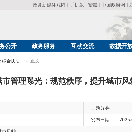
政务新媒体矩阵
|
手机版
|
繁體
|
中国政府网
|
新疆政府网
|
克
政务服务
互动交流
数据开放
政务要
法
»
正文
管理曝光：规范秩序，提升城市风貌
主题分类
发布日期
2025-06-26 10:34
主 题 词
规范秩序