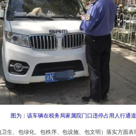
为：该车辆在税务局家属院门口违停占用人行通道
、包绿化、包秩序、包设施、包文明）落实方面表现较差，部分
疏于管理，甚至出现践踏、破坏绿植的情况；店外经营现象时有
维护不到位，导致设施损坏影响使用。
光部分车辆和商铺，并非是要处罚和批评，而是希望通过这种方
部门已责令相关责任主体限期整改，若整改不到位，将依法依规