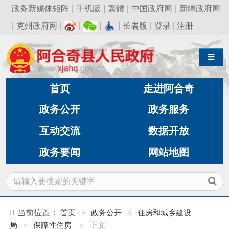
政务新媒体矩阵
|
手机版
|
繁體
|
中国政府网
|
新疆政府网
|
克州政府网
|
|
|
|
长者版
|
登录
|
注册
导航切换
首页
走进阿合奇
政务公开
政务服务
互动交流
数据开放
政务要闻
网站地图
当前位置：
首页
»
政务公开
»
住房和城乡建设
局
»
保障性住房
»
正文