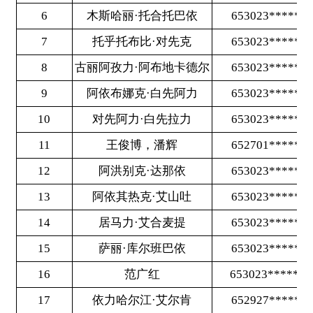
11
王俊博，潘辉
652701********3712
12
阿洪别克·达那依
653023********0614
13
阿依其热克·艾山吐
653023********1029
14
居马力·艾合麦提
653023********0834
15
萨丽·库尔班巴依
653023********0221
16
范广红
653023********023X
17
依力哈尔江·艾尔肯
652927********5036
18
坎吉汗·巴齐克
653023********0848
19
拜仙·卡马力
652927********4717
20
白先布比·加尼萨克
653023********0424
21
卢旭普
410324********0537