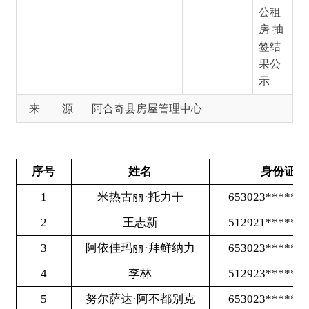
示
来 源
阿合奇县房屋管理中心
序号
姓名
身份证号
1
米热古丽·托力干
653023********0449
2
王志新
512921********3677
3
阿依佳玛丽·拜鲜纳力
653023********0227
4
李林
512923********1532
5
努尔萨达·阿不都别克
653023********0824
6
木斯哈丽·托合托巴依
653023********0423
7
托乎托布比·对先克
653023********0428
8
古丽阿孜力·阿布地卡德尔
653023********1428
9
阿依布娜克·白先阿力
653023********0825
10
对先阿力·白先拉力
653023********0000