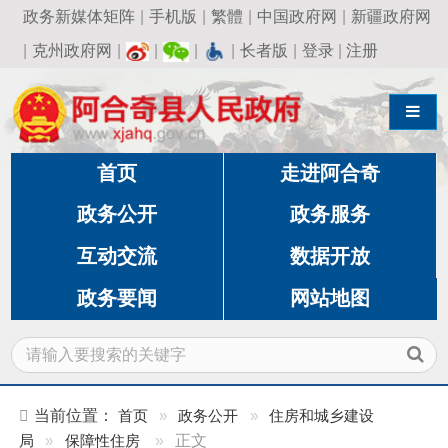
政务新媒体矩阵
|
手机版
|
繁體
|
中国政府网
|
新疆政府网
|
克州政府网
|
|
|
|
长者版
|
登录
|
注册
导航切换
首页
走进阿合奇
政务公开
政务服务
互动交流
数据开放
政务要闻
网站地图
当前位置：
首页
»
政务公开
»
住房和城乡建设
局
»
保障性住房
»
正文