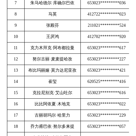
12
努尔古丽·麦麦提哈孜
653023*********227
1789**
13
布比玛丽娅·莫力达尼亚孜
653023*********421
1356**
14
崔玺
620525*********416
1889**
15
克拉尼别克·艾山吐尔
653023*********616
1809**
16
比比阿依夏·木地克
653023*********022
1809**
17
古丽胡玛尔·哈里力
653023*********229
1666**
18
乔力甫巴依·努尔多来提
653023*********057
1819**
19
白先比比·哈德尔阿力
653023*********023
1839**
20
如扎阿力·吐坎
653023*********415
1874**
21
卡吾力·加森
653023*********41X
1880**
22
吕金凤
622201*********623
1470**
23
对谢汗·司拉音
653023*********421
1919**
24
古丽其那儿·玉买尔
653023*********426
1830**
25
阿力提娜依·吾斯曼
653023*********629
1840**