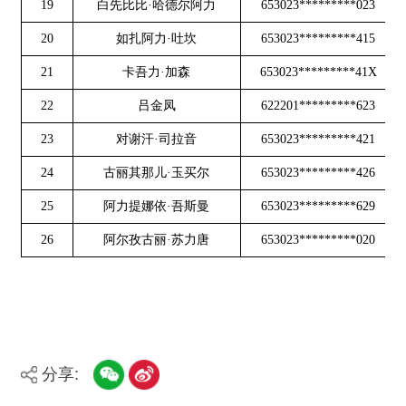
26
阿尔孜古丽·苏力唐
653023*********020
1860**
分享:
打印本页
关闭窗口
主办：新疆阿合奇县人民政府办公室
承办：新疆阿合奇县政务服务和数字发
展中心
政府网站标识码：6530230001
新公网安备：65302302000001号
新ICP备16001989号
地 址：阿合奇县南大街 邮 编：843500
法律声明
电话：0908-5623856
关于我们
网站地图