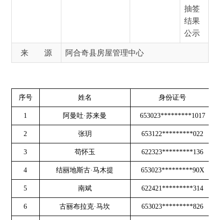
序号
姓名
身份证号
联系
1
阿曼吐·苏来曼
653023*********1017
1880**
2
张玥
653122*********022
1829**
3
苟怀玉
622323*********136
1830**
4
结丽地斯古·马木提
653023*********90X
1909**
5
南斌
622421*********314
1314**
6
古丽布拉克·马坎
653023*********826
1960**
7
朱马哈德尔·库确尔巴依
653023*********036
1869**
8
马英
412722*********023
1863**
9
张殿芬
211021*********524
1323**
10
王厌鸿
412702*********920
1519**
11
克力木拜克·阿布都拉曼
653023*********617
1776**