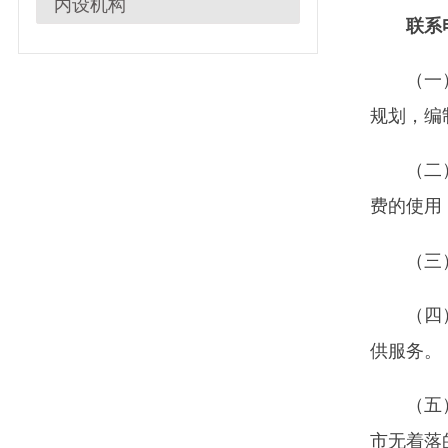
（
一
）贯彻
规划，编制民政
（二）指导
费的使用；做好
（三）编制
（四）主管
供服务。
（五）主管
市无着落的流浪
（六）负责
区域边境争议，