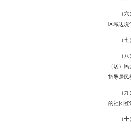
（七）负责
（八）指导
（居）民委员会
指导居民委员会
（九）负责
的社团登记管理
（十）指导
（十一）负
的民办非企业单
（十二）承