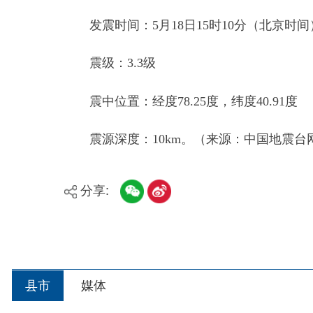
震级：3.3级
震中位置：经度78.25度，纬度40.91度
震源深度：10km。（来源：中国地震台网）
分享:
县市
媒体
阿图什市
阿克陶县
乌恰县
主办：新疆阿合奇县人民政府办公室
承办：新疆阿合奇县政务服务和数字发展中心
政