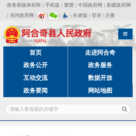
政务新媒体矩阵
|
手机版
|
繁體
|
中国政府网
|
新疆政府网
|
克州政府网
|
|
|
|
长者版
|
登录
|
注册
导航切换
首页
走进阿合奇
政务公开
政务服务
互动交流
数据开放
政务要闻
网站地图
当前位置：
首页
»
电商政策
电商政策