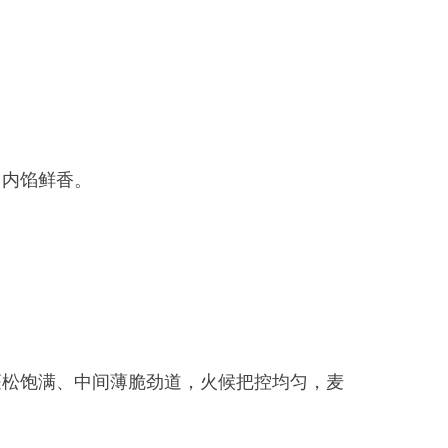
薄脆劲道，火候把控均匀，麦
，炖煮火候恰到好处，最大程
滑、厚薄均匀，肉质炖至酥烂