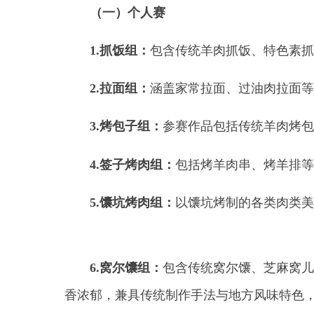
4.签子烤肉组：
包括烤羊肉串、烤羊排等不同部
5.馕坑烤肉组：
以馕坑烤制的各类肉类美食，如
6.窝尔馕组：
包含传统窝尔馕、芝麻窝儿馕、特
香浓郁，兼具传统制作手法与地方风味特色，可搭配
7.手抓肉组：
参赛作品选用本地优质牛羊肉，可
度保留肉类原生鲜香，调味简约地道，摆盘贴合民族
8.克州特色那仁组：
以传统牛羊肉那仁为主，可
入味，汤汁鲜香醇厚，荤素搭配均衡，完整呈现柯尔