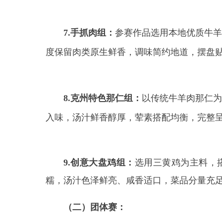
9.创意大盘鸡组：
选用三黄鸡为主料，搭配土
糯，汤汁色泽鲜亮、咸香适口，菜品分量充足、摆盘
（二）团体赛：
3人组成一队，比赛时长90分钟，完成6道宴席
六、比赛形式及奖项设置
（一）比赛形式
比赛现场选手按照抓饭、拉面、烤包子、签子
评委根据同一品类菜品的色、香、味、形等方面进行
评审委员会
从口味、创意、技艺难度、文化融
手投票等形式评选出最终获奖选手。