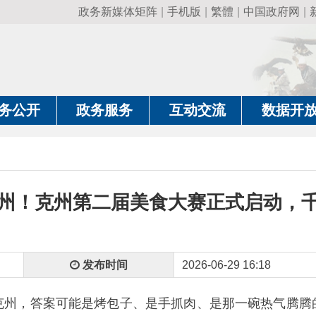
政务新媒体矩阵
|
手机版
|
繁體
|
中国政府网
|
新疆政府网
|
克
政务服务
互动交流
数据开放
政务要
克州第二届美食大赛正式启动，千元大奖等
发布时间
2026-06-29 16:18
答案可能是烤包子、是手抓肉、是那一碗热气腾腾的奶茶
……克
传承传统烹饪匠心技艺，通过美食赛事赋能技艺交流、风味展示