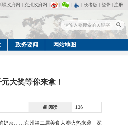
州政府网
|
|
|
|
长者版
|
登录
|
注册
闻
网站地图
你来拿！
阅读
136
州第二届美食大赛火热来袭，深
、文旅融合。