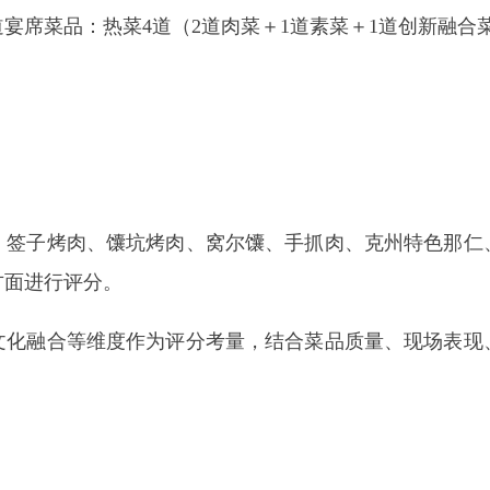
坑烤肉、窝尔馕、手抓肉、克州特色那仁、大盘鸡）
9组中每组分
5000元
奖品。
团体赛中
评选一名获奖者
赴乌鲁木齐参加“2026新疆厨师节·烹饪
赛须知等均可电话咨询了解。