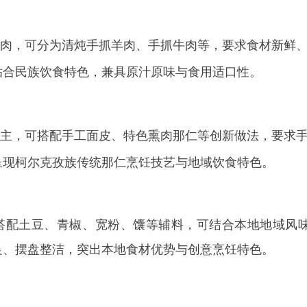
豆、青椒、宽粉、馕等辅料，可结合本地地域风味创新改良。要
整洁，突出本地食材优势与创意烹饪特色。
菜品：热菜4道（2道肉菜＋1道素菜＋1道创新融合菜）＋汤品1道
烤肉、馕坑烤肉、窝尔馕、手抓肉、克州特色那仁、创意大盘鸡
评分。
合等维度作为评分考量，结合菜品质量、现场表现、整体呈现等