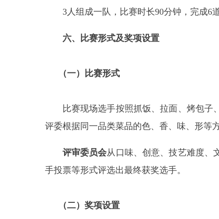
（二）奖项设置
个人赛（抓饭、拉面、烤包子、签子烤肉、馕
3000元
奖品；团体赛中评选出
1队获奖者，奖励价值
其中，个人赛创意大盘鸡组中推荐
2名获奖者、
七、报名咨询方式
本次赛事报名相关具体事宜、资料提交要求、参
咨询单位：
阿合奇县商工局
咨询电话：
15709087666