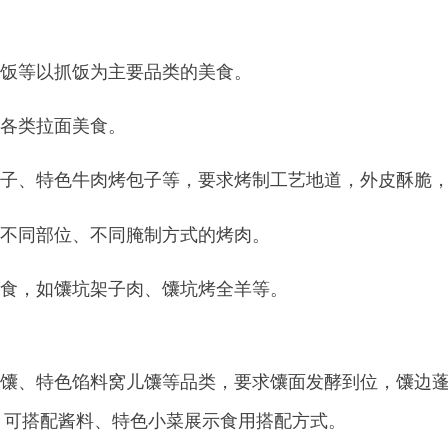
位、不同腌制方式的烤肉。
馕坑架子肉、馕坑烤全羊等。
色馅料窝儿馕等品类，要求馕面发酵到位，馕边蓬松饱满、中间
酱料、特色小菜展示食用搭配方式。
分为清炖手抓羊肉、手抓牛肉等，要求食材新鲜、肉质软烂不柴
饮食特色，兼具原汁原味与食用适口性。
搭配手工面皮、特色熏肉那仁等创新做法，要求手工面皮筋道爽
克孜族传统那仁烹饪技艺与地域饮食特色。