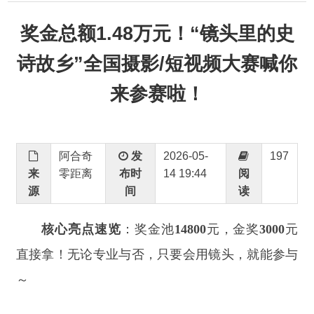
诗故乡”全国摄影/短视频大赛喊你
来参赛啦！
阿合奇
发
2026-05-
197
来
零距离
布时
14 19:44
阅
源
间
读
核心亮点速览
：奖金池
14800
元，金奖
3000
元
直接拿！无论专业与否，只要会用镜头，就能参与
～
活动核心信息
投稿时间
：
即日起
—5
月
31
日
（抓紧时间，逾