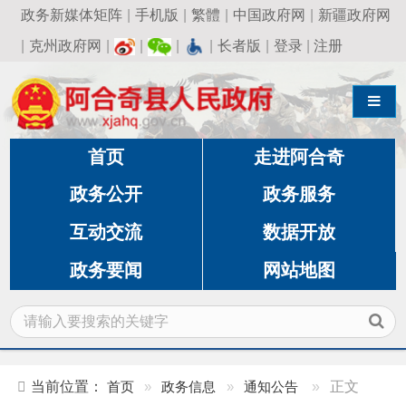
政务新媒体矩阵
|
手机版
|
繁體
|
中国政府网
|
新疆政府网
|
克州政府网
|
|
|
|
长者版
|
登录
|
注册
导航切换
首页
走进阿合奇
政务公开
政务服务
互动交流
数据开放
政务要闻
网站地图
当前位置：
首页
»
政务信息
»
通知公告
»
正文
奖金总额1.48万元！“镜头里的史