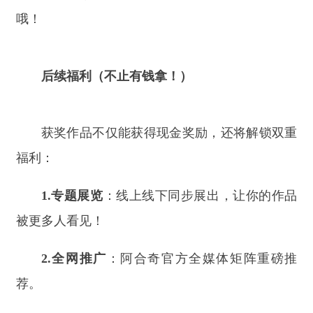
咨询方式
如有任何疑问，可拨打咨询电话：
0908—
5623123
；
18409089909
（工作日可咨询）
附件：
1.阿合奇县第四届猎鹰文化旅游季摄影/
短视频大赛报名表；
2.参赛须知及版权说明。
附件下载
1.
阿合奇县第四届猎鹰文化旅游季“镜头里的