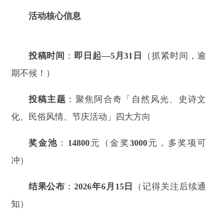
期不候！）
投稿主题
：聚焦阿合奇「自然风光、史诗文
化、民俗风情、节庆活动」四大方向
奖金池
：
14800
元（金奖
3000
元，多奖项可
冲）
结果公布
：
2026
年
6
月
15
日
（记得关注后续通
知）
万元大奖，虚位以待！
无论你是专业摄影师，还是短视频达人，只要
你有发现美的眼睛，这里就有属于你的舞台！