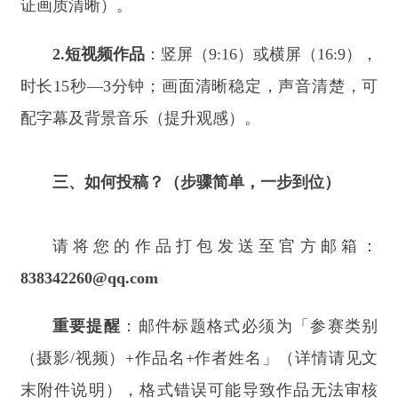
重要提醒
：邮件标题格式必须为「参赛类别
（摄影
/
视频）
+
作品名
+
作者姓名」（详情请见文
末附件说明），格式错误可能导致作品无法审核
哦！
后续福利（不止有钱拿！）
获奖作品不仅能获得现金奖励，还将解锁双重
福利：
1.
专题展览
：线上线下同步展出，让你的作品
被更多人看见！
2.
全网推广
：阿合奇官方全媒体矩阵重磅推
荐。