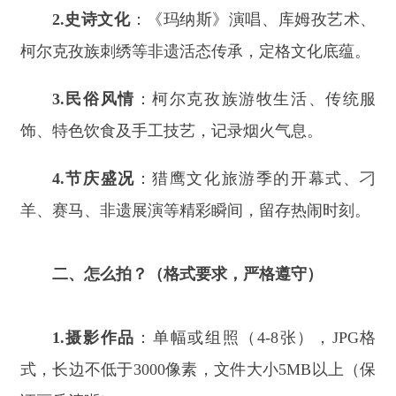
二、怎么拍？（格式要求，严格遵守）
1.
摄影作品
：单幅或组照（
4-8
张），
JPG
格
式，长边不低于
3000
像素，文件大小
5MB
以上（保
证画质清晰）。
2.
短视频作品
：竖屏（
9:16
）或横屏（
16:9
），
时长
15
秒
—3
分钟；画面清晰稳定，声音清楚，可
配字幕及背景音乐（提升观感）。
三、如何投稿？（步骤简单，一步到位）
请将您的作品打包发送至官方邮箱：
838342260@qq.com