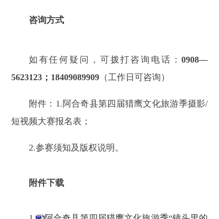
史诗故乡”全国摄影短视频大赛报名表
2.
参赛须知及版权说明(1)
分享:
打印本页
关闭窗口
主办：新疆阿合奇县人民政府办公室
承办：新疆阿合奇县政务服务和数字发
展中心
政府网站标识码：6530230001
新公网安备：65302302000001号
新ICP备16001989号
地 址：阿合奇县南大街 邮 编：843500
法律声明
电话：0908-5623856
关于我们
网站地图
政务新媒体矩阵
阿合奇县网信办监督电话：0908-