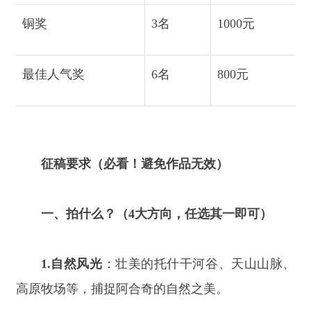
征稿要求（必看！避免作品无效）
一、拍什么？（
4大方向，任选其一即可）
1.
自然风光
：壮美的托什干河谷、天山山脉、
高原牧场等，捕捉阿合奇的自然之美。
2.
史诗文化
：《玛纳斯》演唱、库姆孜艺术、
柯尔克孜族
刺绣等非遗活态传承，定格文化底蕴。
3.
民俗风情
：柯尔克孜族游牧生活、传统服
饰、特色饮食及手工技艺，记录烟火气息。
4.
节庆盛况
：猎鹰文化旅游季的开幕式、刁
羊、赛马、非遗展演等精彩瞬间，留存热闹时刻。