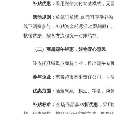
经
依托县域重点商超企业，推出端午专属满减、
参与企业
：
惠泰超市有限责任公司、县旻昊超市
优惠范围
：
涵盖果蔬、粮油、零食、海鲜、鲜肉
补贴标准
：
全场商品享
85折优惠
，采用微信支
额、优惠次数，按
15%比例实时立减，单笔优惠最
活动规则
：
单笔订单满
100元可用，单笔优惠
次活动，补贴资金用完即止。优惠差额由商户先行垫
（三）全域零售让利，激活市井消费
经
联动全县限额以上零售企业，铺开全域惠民促
参与主体
：
全县限额以上线下零售企业