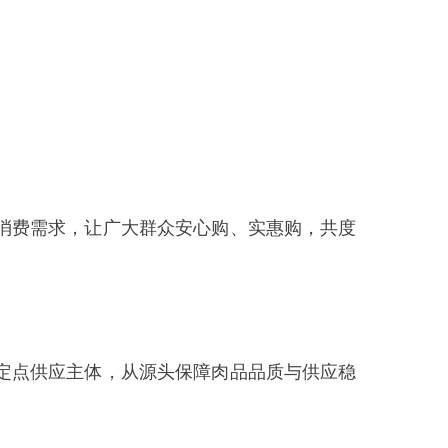
广大群众安心购、实惠购，共度
，从源头保障肉品品质与供应稳
户可享受2次优惠；仅限活动期间
化局结合商户申请、第三方平台