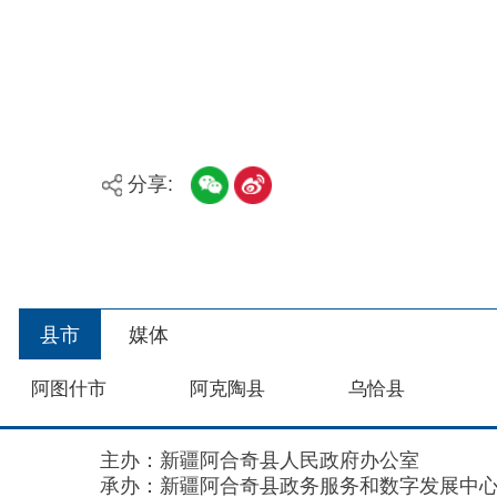
阿图什市
阿克陶县
乌恰县
主办：新疆阿合奇县人民政府办公室
承办：新疆阿合奇县政务服务和数字发展中心
政
新公网安备：65302302000001号
新ICP备160
地 址：阿合奇县南大街 邮 编：843500
法律声明
关于我们
网站地图
政务新媒体矩阵
阿合奇县网信办监督电话：0908-5620663