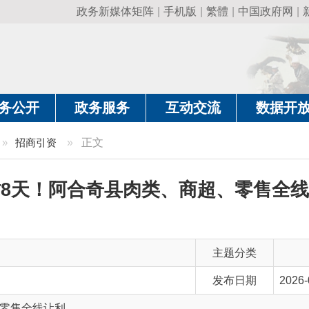
政务新媒体矩阵
|
手机版
|
繁體
|
中国政府网
|
新疆政府网
|
克
政务服务
互动交流
数据开放
政务要
引资
»
正文
！阿合奇县肉类、商超、零售全线让利
主题分类
发布日期
2026-06-12 13:22
线让利
主 题 词