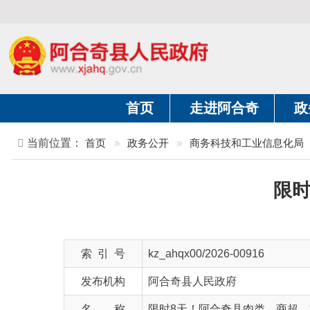
首页
走进阿合奇
政务公开
当前位置：
首页
»
政务公开
»
商务科技和工业信息化局
»
招商
限时8天
索 引 号
kz_ahqx00/2026-00916
发布机构
阿合奇县人民政府
名 称
限时8天！阿合奇县肉类、商超、零售全
文 号