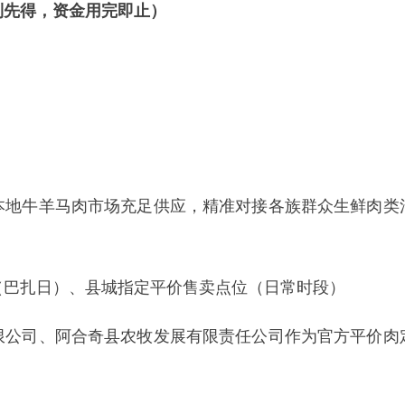
羊马肉市场充足供应，精准对接各族群众生鲜肉类消费需求，让
）、县城指定平价售卖点位（日常时段）
、阿合奇县农牧发展有限责任公司作为官方平价肉定点供应主体
券，在平价肉销售点购买牛羊马肉，全场享
85折惠民优惠
。
户单笔优惠封顶1000元，超出部分不享受补贴；活动期间每位用
立减部分由商户先行垫付，活动结束后由县商务科技和工业信息