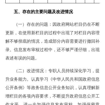
号）规定的按件、按量收费标准，本年度未产生信
息公开处理费。
阿合奇
县自然资源局
2025年1月19日
分享:
打印本页
关闭窗口
主办：新疆阿合奇县人民政府办公室
承办：新疆阿合奇县政务服务和数字发
展中心
政府网站标识码：6530230001
新公网安备：65302302000001号
新ICP备16001989号
地 址：阿合奇县南大街 邮 编：843500