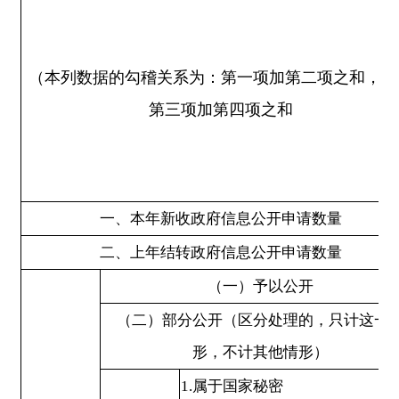
（三）不予
4.保护第三方合法权益
公开
5.属于三类内部事务信息
6.属于四类过程性信息
7.属于行政执法案卷
8.属于行政查询事项
1.本机关不掌握相关政府信息
（四）无法
2.没有现成信息需要另行制作
提供
3.补正后申请内容仍不明确
三、本年度
办理结果
1.信访举报投诉类申请
2.重复申请
（五）不予
3.要求提供公开出版物