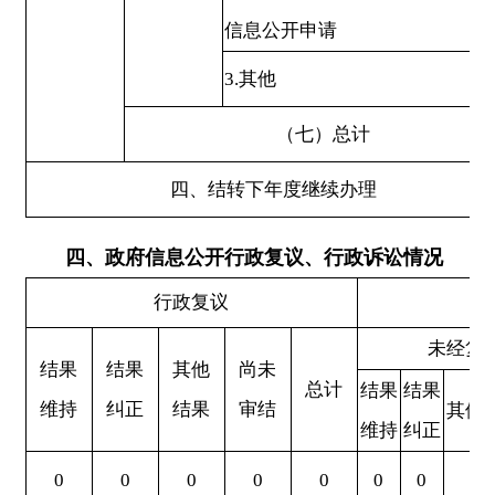
（二）改进情况：
专职人员持续深化学习，提
升业务能力。认真学习《中华人民共和国政府信息
公开条例》等政务信息公开业务知识，认真理解新
增栏目的各项内容要求，不断提升政府信息公开工
作水平。进一步加强信息发布审核，加强保密意
识，对信息发布及时性和准确性进行严格把关。对
一些字句表述进行认真专研学习，做到信息审核层
层把关，从起草到审核到网站发布每一步都要严格
把关，保证发布的信息不出错不犯错。
六、
其他需要报告的事项
本机关按照《国务院办公厅关于印发〈政府信
息公开处理费管理办法〉的通知》（国办函
109