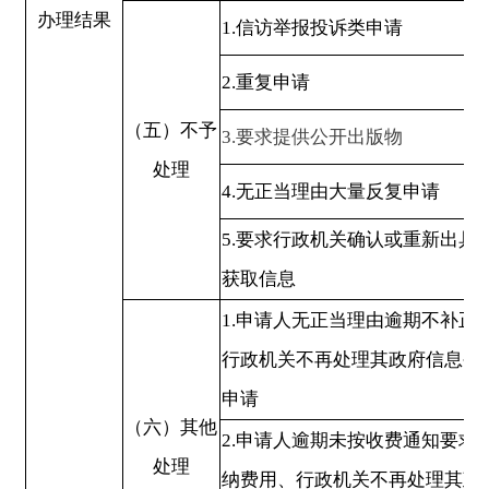
四、政府信息公开行政复议、行政诉讼情况
行政复议
未经复议直接起
结果
结果
其他
尚未
总计
结果
结果
维持
纠正
结果
审结
其他结果
尚
维持
纠正
0
0
0
0
0
0
0
0
五、存在的主要问题及改进情况
（
一
）
存在的问题：
因政府网站栏目仍在不断
更新，在使用新栏目的过程中出现了对栏目内容理
解不够彻底的情况，造成部分内容需要进行撤回补
录。信息发布审核过程中，还不够严谨仔细，出现
表述有误的问题。