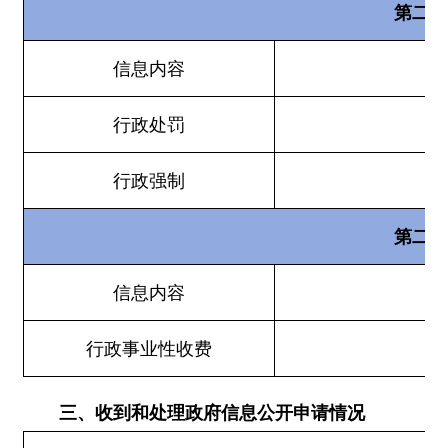
（本列数据的勾稽关系为：第一项加第二项之和，等于
第三项加第四项之和
自
一、本年新收政府信息公开申请数量
二、上年结转政府信息公开申请数量
（一）予以公开
（二）部分公开（区分处理的，只计这一情
形，不计其他情形）
1.属于国家秘密
2.其他法律行政法规禁止公开
3.危及“三安全一稳定”