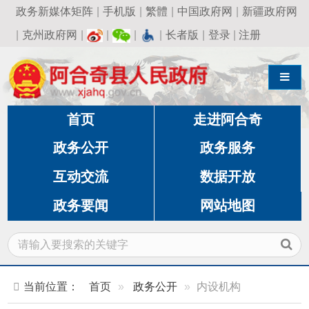
政务新媒体矩阵
|
手机版
|
繁體
|
中国政府网
|
新疆政府网
|
克州政府网
|
|
|
|
长者版
|
登录
|
注册
导航切换
首页
走进阿合奇
政务公开
政务服务
互动交流
数据开放
政务要闻
网站地图
当前位置：
首页
政务公开
内设机构
经济发展和财政办公室