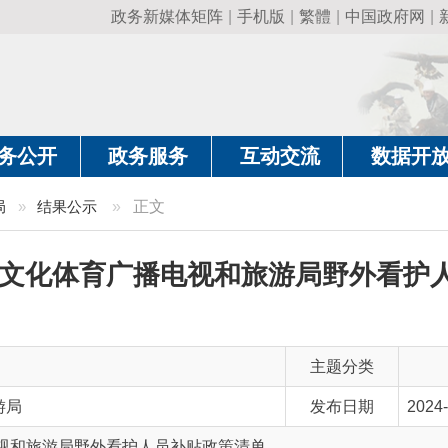
政务新媒体矩阵
|
手机版
|
繁體
|
中国政府网
|
新疆政府网
|
克
政务服务
互动交流
数据开放
政务要
果公示
»
正文
化体育广播电视和旅游局野外看护人员补贴
主题分类
发布日期
2024-11-12 12:46
游局野外看护人员补贴政策清单
主 题 词
野外看护人员补贴政