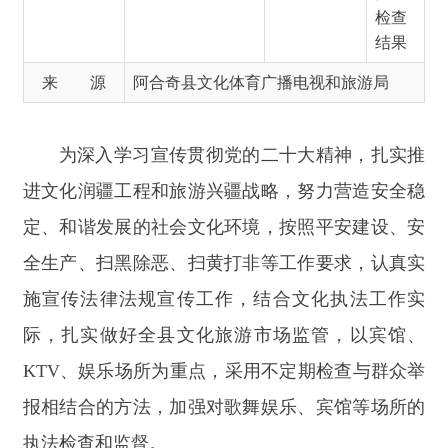
为
深入学习宣传贯彻党的二十大精神，扎实推
进文化润疆工程和旅游兴疆战略，努力营造安全稳
定、和谐发展的社会文化环境，按照平安建设、安
全生产、扫黑除恶、扫黄打非等工作要求，认真实
施宣传法律法规宣传工作
，结合文化执法工作实
际，
扎实做好全
县
文化
旅游
市场监管，以宾馆、
KTV、
娱乐场所为重点，
采用不定期检查与群众举
报相结合的方法，加强对歌舞娱乐、宾馆
等场所
的
执法检查和监督。
2024年4月1日-4月29日，开展检查54
次，出动
执法人员87
人（次）
,
娱乐场所9
家（次）、景区、
景点1
家（次）
、
书店4
家（次），印刷厂3
家
（次），打字复印店25
家（次）、网吧5
家