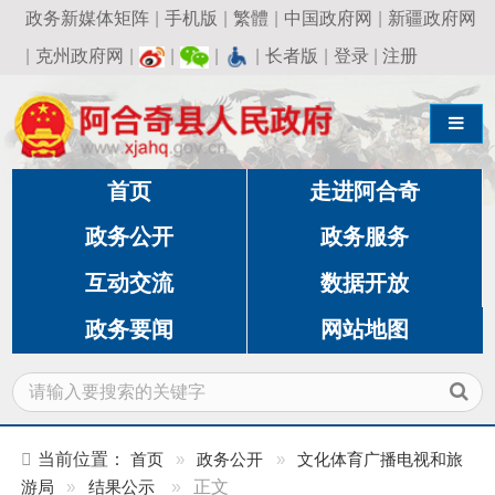
政务新媒体矩阵
|
手机版
|
繁體
|
中国政府网
|
新疆政府网
|
克州政府网
|
|
|
|
长者版
|
登录
|
注册
导航切换
首页
走进阿合奇
政务公开
政务服务
互动交流
数据开放
政务要闻
网站地图
当前位置：
首页
»
政务公开
»
文化体育广播电视和旅
游局
»
结果公示
»
正文