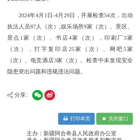
（次）、
电竞酒店3
家（次）。
检查中未发现安全
隐患突出问题和违规违法问题。
分享:
打印本页
关闭窗口
主办：新疆阿合奇县人民政府办公室
承办：新疆阿合奇县政务服务和数字发
展中心
政府网站标识码：6530230001
新公网安备：65302302000001号
新ICP备16001989号
地 址：阿合奇县南大街 邮 编：843500
法律声明
电话：0908-5623856
关于我们
网站地图
政务新媒体矩阵
阿合奇县网信办监督电话：0908-
5620663