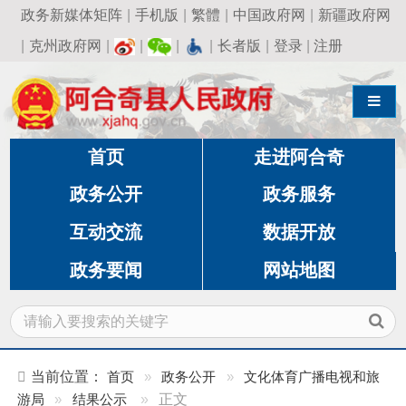
政务新媒体矩阵
|
手机版
|
繁體
|
中国政府网
|
新疆政府网
|
克州政府网
|
|
|
|
长者版
|
登录
|
注册
导航切换
首页
走进阿合奇
政务公开
政务服务
互动交流
数据开放
政务要闻
网站地图
当前位置：
首页
»
政务公开
»
文化体育广播电视和旅
游局
»
结果公示
»
正文