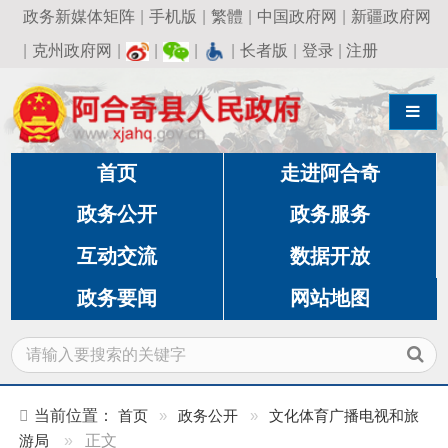
政务新媒体矩阵
|
手机版
|
繁體
|
中国政府网
|
新疆政府网
|
克州政府网
|
|
|
|
长者版
|
登录
|
注册
导航切换
首页
走进阿合奇
政务公开
政务服务
互动交流
数据开放
政务要闻
网站地图
当前位置：
首页
»
政务公开
»
文化体育广播电视和旅
游局
»
正文