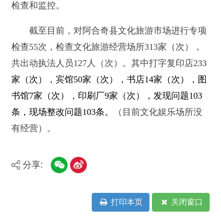
书馆7
家（次），印刷厂9
家（次），发现问题103
条，现场整改问题103条。
（目前文化娱乐场所没
有经营）。
分享:
打印本页
关闭窗口
主办：新疆阿合奇县人民政府办公室
承办：新疆阿合奇县政务服务和数字发
展中心
政府网站标识码：6530230001
新公网安备：65302302000001号
新ICP备16001989号
地 址：阿合奇县南大街 邮 编：843500
法律声明
电话：0908-5623856
关于我们
网站地图
政务新媒体矩阵