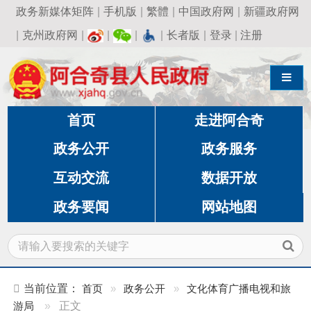
政务新媒体矩阵
|
手机版
|
繁體
|
中国政府网
|
新疆政府网
|
克州政府网
|
|
|
|
长者版
|
登录
|
注册
导航切换
首页
走进阿合奇
政务公开
政务服务
互动交流
数据开放
政务要闻
网站地图
当前位置：
首页
»
政务公开
»
文化体育广播电视和旅
游局
»
正文