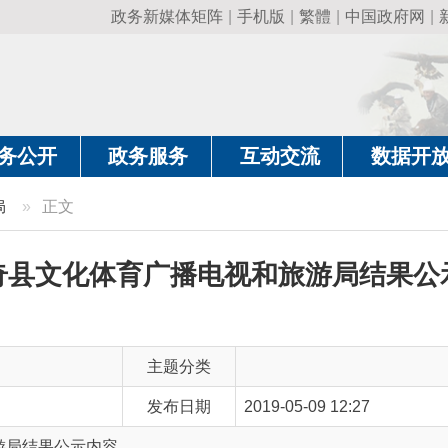
政务新媒体矩阵
|
手机版
|
繁體
|
中国政府网
|
新疆政府网
|
克
政务服务
互动交流
数据开放
政务要
文
文化体育广播电视和旅游局结果公示内容
主题分类
发布日期
2019-05-09 12:27
公示内容
主 题 词
阿合奇县 文化体育 广播电视 旅游 结果 内容