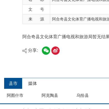
来 源
阿合奇县文化体育广播电视和旅游局
阿合奇县文化体育广播电视和旅游局暂无结果公示内
分享:
县市
媒体
阿图什市
阿克陶县
乌恰县
主办：新疆阿合奇县人民政府办公室
承办：新疆阿合奇县政务服务和数字发展中心
政
新公网安备：65302302000001号
新ICP备160
地 址：阿合奇县南大街 邮 编：843500
法律声明
关于我们
网站地图
政务新媒体矩阵