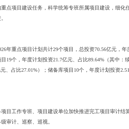
点项目计划共计29个项目，总投资70.56亿元，年度计划投资24
度计划投资21.7亿元、占比89.64%（其中：续建项目7个，年
比27.01%）；储备库项目10个，年度计划投资2.51亿元、占比10
作专班、项目建设单位加快推进完工项目审计结算、竣工验收、
、巡察、巡视。
收尾。督促各项目工作专班切实发挥统筹协调作用，主动靠前监
风电项目，督促做好冬季施工安全生产管理，在保证工程质量和
争完成年度投资计划任务。
目工作专班严格落实固定资产投资统计工作的相关要求，定期调