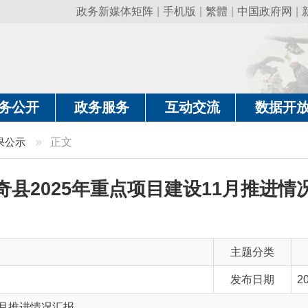
政务新媒体矩阵
|
手机版
|
繁體
|
中国政府网
|
新疆政府网
|
克
政务服务
互动交流
数据开放
政务要
»
正文
025年重点项目建设11月推进情况汇报
主题分类
发布日期
2025-12-01 18:41
情况汇报
主 题 词