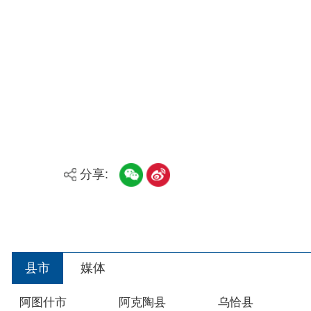
分享:
县市
媒体
阿图什市
阿克陶县
乌恰县
主办：新疆阿合奇县人民政府办公室
承办：新疆阿合奇县政务服务和数字发展中心
政
新公网安备：65302302000001号
新ICP备160
地 址：阿合奇县南大街 邮 编：843500
法律声明
关于我们
网站地图
政务新媒体矩阵
阿合奇县网信办监督电话：0908-5620663