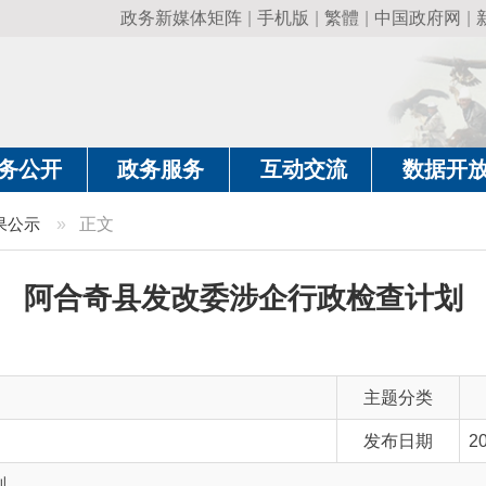
政务新媒体矩阵
|
手机版
|
繁體
|
中国政府网
|
新疆政府网
|
克
政务服务
互动交流
数据开放
政务要
»
正文
合奇县发改委涉企行政检查计划
主题分类
发布日期
2025-01-15 13:55
主 题 词