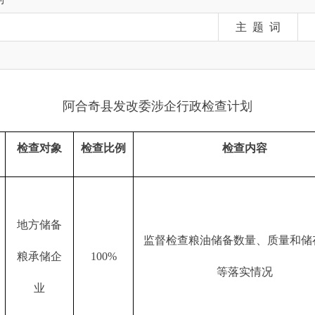
阿合奇县发改委涉企行政检查计划
对象
检查比例
检查内容
检查
储备
监督检查粮
油
储备数量、质量和储存安全
储企
100%
现场
等
落实情况
业