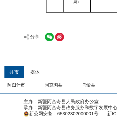
分享:
县市
媒体
阿图什市
阿克陶县
乌恰县
主办：新疆阿合奇县人民政府办公室
承办：新疆阿合奇县政务服务和数字发展中心
政
新公网安备：65302302000001号
新ICP备160
地 址：阿合奇县南大街 邮 编：843500
法律声明
关于我们
网站地图
政务新媒体矩阵
阿合奇县网信办监督电话：0908-5620663