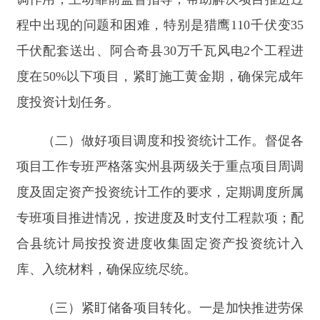
库、入统材料，确保应统尽统。
（三）紧盯储备项目转化。一是加快推进劳保
局棚户区改造项目施工图设计，力争年内完成更多
实物工作量。二是协调推动萨喀尔德铜矿30万吨采
选项目前期工作进展。统筹县直行业部门协调帮助
企业加快采矿证及后续核准手续的办理，督促企业
同步推进建设用地、草地征占、社会风险稳定评
估、水土保持方案等专题报告的编写与评审。
（四）加快推动中央预算内投资项目建设。截
至目前，2025年共计下达中央预算内资金16765万
元（同比增长141.13%），实施项目9个，开工6个
项目（均为续建项目，大庆项目5个、苏木塔什乡
克孜宫拜孜中型灌区1个）。推动玉山古西除险加