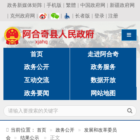
政务新媒体矩阵
|
手机版
|
繁體
|
中国政府网
|
新疆政府网
|
克州政府网
|
|
|
|
长者版
|
登录
|
注册
导航切换
首页
走进阿合奇
政务公开
政务服务
互动交流
数据开放
政务要闻
网站地图
当前位置：
首页
»
政务公开
»
发展和改革委员
会
»
结果公示
»
正文