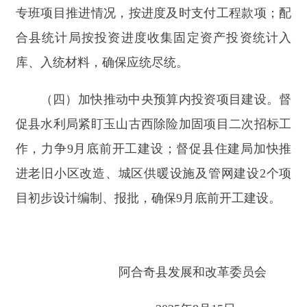
2025年8月15日
分享:
打印本页
关闭窗口
主办：新疆阿合奇县人民政府办公室
承办：新疆阿合奇县政务服务和数字发
展中心
政府网站标识码：6530230001
新公网安备：65302302000001号
新ICP备16001989号
地 址：阿合奇县南大街 邮 编：843500
法律声明
电话：0908-5623856
关于我们
网站地图
政务新媒体矩阵
阿合奇县网信办监督电话：0908-
5620663