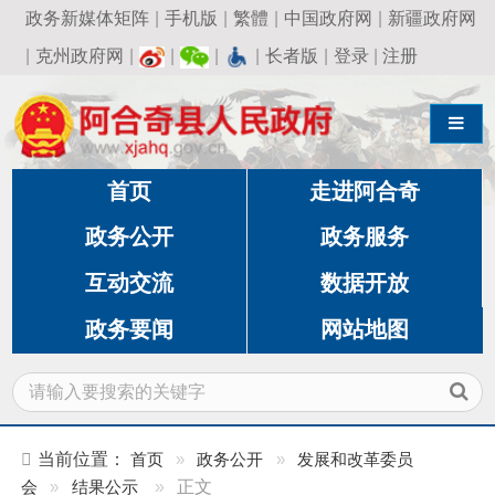
政务新媒体矩阵
|
手机版
|
繁體
|
中国政府网
|
新疆政府网
|
克州政府网
|
|
|
|
长者版
|
登录
|
注册
导航切换
首页
走进阿合奇
政务公开
政务服务
互动交流
数据开放
政务要闻
网站地图
当前位置：
首页
»
政务公开
»
发展和改革委员
会
»
结果公示
»
正文