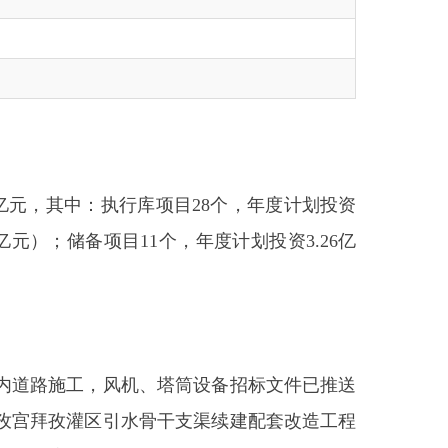
：执行库项目28个，年度计划投资
项目11个，年度计划投资3.26亿
，风机、塔筒设备招标文件已推送
引水骨干支渠续建配套改造工程
程量的92%；阿克拜依提大桥
4年道路桥梁建设项目，路基回
个项目已完工；同心中学博艺楼及