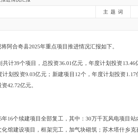
县2025年重点项目推进情况汇报如下。
9个项目，总投资36.01亿元，年度计划投资13.46亿元，其中
划投资9.03亿元；新建项目12个，年度计划投资1.17亿元）；储备
72亿元。
6个续建项目全部复工，其中：30万千瓦风电项目站内道路施工
建设项目，框架完工，加气块砌筑；苏木塔什乡克孜宫拜孜灌区
55%；农村饮用水水源地迁改工程，水厂内外墙抹灰，完成总工
克道路建设、哈拉奇乡农村道路建设2个项目，路基开挖；202
主体施工；220千伏输变电工程、佳朗奇110千伏输变电工程2