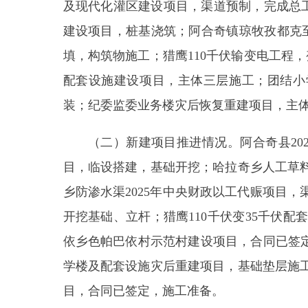
配套设施建设项目，主体三层施工；团结小学多功
装；纪委监委业务楼灾后恢复重建项目，主体完工、
（二）新建项目推进情况。阿合奇县2025年重
目，临设搭建，基础开挖；哈拉奇乡人工草料地改造
乡防渗水渠2025年中央财政以工代赈项目，渠道开
开挖基础、立杆；猎鹰110千伏变35千伏配套送出
依乡色帕巴依村示范村建设项目，合同已签定，开工
学楼及配套设施灾后重建项目，基础垫层施工；同
目，合同
已签定
，施工准备。
二、储备库项目前期工作开展情况
阿合奇县2025年重点项目中储备库涉及农林、
货1个，发布招标公告2个，完成备案、核准（企业投
（一）工信专班1个项目，即萨喀尔德铜矿30