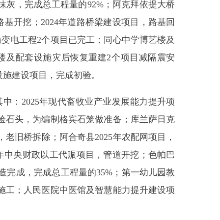
灾后恢复重建2个项目减隔震安
完成初验。
年现代畜牧业产业发展能力提升项
制格宾石笼做准备；库兰萨日克
阿合奇县2025年农配网项目，
以工代赈项目，管道开挖；色帕巴
工程量的35%；第一幼儿园教
院中医馆及智慧能力提升建设项
投资3.26亿元，其中：正在供
矿手续1个。