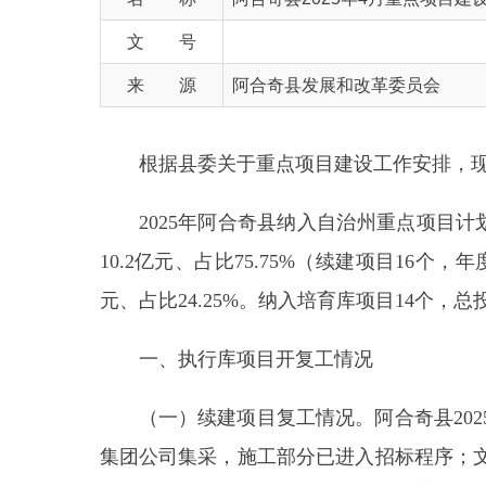
来 源
阿合奇县发展和改革委员会
根据县委关于重点项目建设工作安排，现将阿合奇
2025年阿合奇县纳入自治州重点项目计划共计3
10.2亿元、占比75.75%（续建项目16个，年度计
元、占比24.25%。纳入培育库项目14个，总投资42.
一、执行库项目开复工情况
（一）续建项目复工情况。阿合奇县2025年1
集团公司集采，施工部分已进入招标程序；文化馆
及现代化灌区建设项目，渠道预制，完成总工程量的
建设项目，桩基浇筑；阿合奇镇琼牧孜都克至甲尔卡
填，构筑物施工；猎鹰110千伏输变电工程，变电站