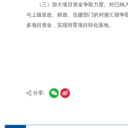
分享:
县市
媒体
阿图什市
阿克陶县
乌恰县
主办：新疆阿合奇县人民政府办公室
承办：新疆阿合奇县政务服务和数字发展中心
政
新公网安备：65302302000001号
新ICP备160
地 址：阿合奇县南大街 邮 编：843500
法律声明
关于我们
网站地图
政务新媒体矩阵
阿合奇县网信办监督电话：0908-5620663