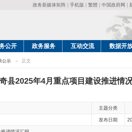
政务新媒体矩阵
|
手机版
|
繁體
|
中国政府网
|
新疆政府网
|
克
政务服务
互动交流
数据开放
政务要
»
正文
2025年4月重点项目建设推进情况汇报
主题分类
发布日期
2025-04-28 16:56
况汇报
主 题 词