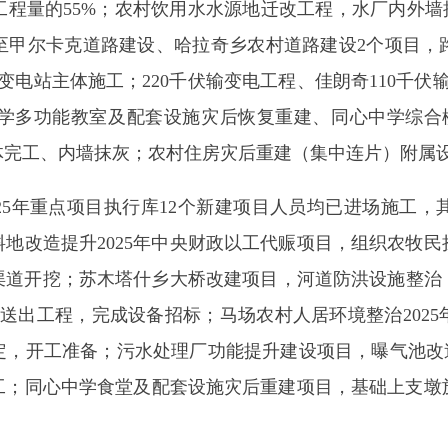
能教室及配套设施灾后恢复重建、同心中学综合楼及配套设施
内墙抹灰；农村住房灾后重建（集中连片）附属设施建设项目，
点项目执行库12个新建项目人员均已进场施工，其中：2025
提升2025年中央财政以工代赈项目，组织农牧民捡石头，为编
挖；苏木塔什乡大桥改建项目，河道防洪设施整治，老旧桥拆除；
工程，完成设备招标；马场农村人居环境整治2025年中央财政
准备；污水处理厂功能提升建设项目，曝气池改造完成，完成总
心中学食堂及配套设施灾后重建项目，基础上支墩施工；人民医
水利、交通、能源、工信、住建6个专班，共计11个项目，年度计划
资）2个，完成初设编制4个，完成预可研编制1个，正在办理采
万吨采选项目，正在办理采矿证。