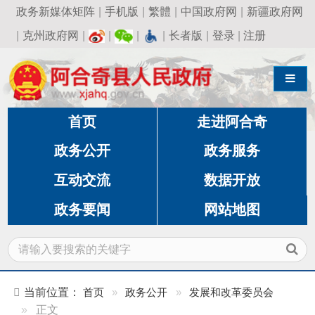
政务新媒体矩阵
|
手机版
|
繁體
|
中国政府网
|
新疆政府网
|
克州政府网
|
|
|
|
长者版
|
登录
|
注册
导航切换
首页
走进阿合奇
政务公开
政务服务
互动交流
数据开放
政务要闻
网站地图
当前位置：
首页
»
政务公开
»
发展和改革委员会
»
正文