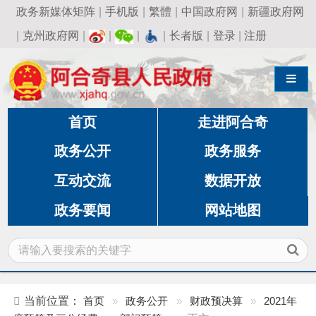
政务新媒体矩阵
|
手机版
|
繁體
|
中国政府网
|
新疆政府网
|
克州政府网
|
|
|
|
长者版
|
登录
|
注册
导航切换
首页
走进阿合奇
政务公开
政务服务
互动交流
数据开放
政务要闻
网站地图
当前位置：
首页
»
政务公开
»
财政预决算
»
2021年
度预算及三公经费
»
部门预算
»
正文