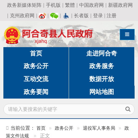
政务新媒体矩阵
|
手机版
|
繁體
|
中国政府网
|
新疆政府网
|
克州政府网
|
|
|
|
长者版
|
登录
|
注册
导航切换
首页
走进阿合奇
政务公开
政务服务
互动交流
数据开放
政务要闻
网站地图
当前位置：
首页
»
政务公开
»
退役军人事务局
»
政
策文件法规
»
正文