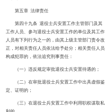
打印本页
关闭窗口
主办：新疆阿合奇县人民政府办公室
承办：新疆阿合奇县政务服务和数字发
展中心
政府网站标识码：6530230001
新公网安备：65302302000001号
新ICP备16001989号
地 址：阿合奇县南大街 邮 编：843500
法律声明
电话：0908-5623856
关于我们
网站地图
政务新媒体矩阵
阿合奇县网信办监督电话：0908-
5620663