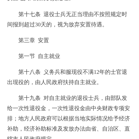
各级人民政府应当加强对退役士兵自主就业的
指导和服务。县级以上地方人民政府应当采取组织
职业介绍、就业推荐、专场招聘会等方式，扶持退
役士兵自主就业。
第二十条 国家根据国民经济发展水平、全国
职工年平均工资收入和军人职业特殊性等因素确定
退役金标准，并适时调整。国务院退役士兵安置工
作主管部门、军队有关部门会同国务院财政部门负
责确定和调整退役金标准的具体工作。
自主就业的退役士兵根据服现役年限领取一次
性退役金。服现役年限不满6个月的按照6个月计
算，超过6个月不满1年的按照1年计算。
获得荣誉称号或者立功的退役士兵，由部队按
照下列比例增发一次性退役金：