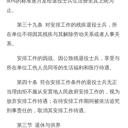
格和60平方米的建筑面积确定；没有经济适用住房
的地区按照普通商品住房价格确定。购（建）房所
需经费由中央财政专项安排，不足部分由地方财政
解决。购（建）房屋产权归分散供养的残疾退役士
兵所有。分散供养的残疾退役士兵自行解决住房
的，按照上述标准将购（建）房费用发给本人。
第四十三条 因战、因公致残被评定为1级至4
级残疾等级的中级以上士官，本人自愿放弃退休安
置的，可以选择由国家供养。
第四章 保险关系的接续
第四十四条 退役士兵服现役年限计算为工
龄，与所在单位工作年限累计计算，享受国家和所
在单位规定的与工龄有关的相应待遇。