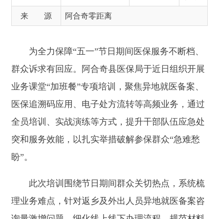
群众诉求有回应。阿合奇县医保局于近日组织开展
业务课堂
“
加班餐
”
专项培训，聚焦异地就医备案、
医保追溯码应用、电子处方流转等高频业务，通过
全员培训、实战演练等方式，提升干部队伍应急处
突和服务效能，以扎实举措破解参保群众
“
急难愁
盼
”
。
此次培训围绕节日期间群众关切热点，系统梳
理业务难点，针对返乡及外出人员异地就医备案咨
询量激增问题，细化线上线下办理流程，规范材料
审核标准；针对药品耗材监管需求，强化医保追溯
码全流程应用培训，提升风险预警与处置能力；针
对购药结算效率，深入讲解电子处方流转规则，确
保节日期间群众用药便捷高效。通过
“
需求导向
”
式