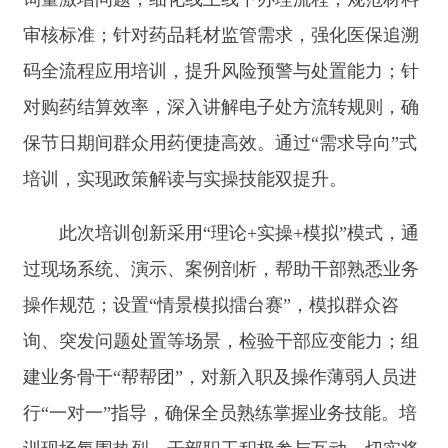
培训，实现政策解读与实操技能双提升。
此次培训创新采用
“
理论
+
实操
+
模拟
”
模式，通
过现场系统、演示、案例剖析，帮助干部熟悉业务
操作规范；设置
“
情景模拟擂台赛
”
，模拟群众咨
询、突发问题处置等场景，检验干部应变能力；组
建业务骨干
“
帮帮团
”
，对新入职及操作薄弱人员进
行
“
一对一
”
指导，确保全员熟练掌握业务技能。培
训现场氛围热烈，干部职工积极参与互动，切实将
学习成果转化为服务群众的实战能力。
培训强调，全体干部职工要以此次学习为契
机，树牢
“
群众过节、干部过关
”
意识，在节日期间
主动靠前服务：开通
24
小时服务热线，及时解答群
众咨询；优化
“
掌上办
”“
网上办
”
流程，确保业务办