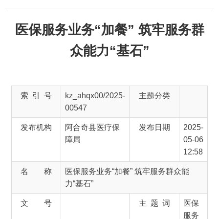
医保服务业务“加餐” 筑牢服务群
众能力“基石”
索 引 号
kz_ahqx00/2025-
主题分类
00547
发布机构
阿合奇县医疗保
发布日期
2025-
障局
05-06
12:58
名 称
医保服务业务“加餐” 筑牢服务群众能
力“基石”
文 号
主 题 词
医保
服务
来 源
阿合奇零距离
为全力保障
“
五一
”
节日期间医保服务不断档、