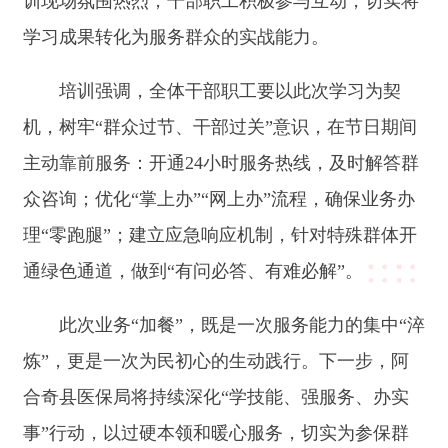
理
“
零跑腿
”
；建立应急响应机制，针对特殊群体开
通绿色通道，做到
“
有问必答、有难必解
”
。
此次业务
“
加餐
”
，既是一次服务能力的集中
“
淬
炼
”
，更是一次为民初心的生动践行。下一步，阿
合奇县医保局将持续深化
“
学技能、强服务、办实
事
”
行动，以过硬本领和暖心服务，切实为参保群
众筑牢医保保障防线。
分享:
打印本页
关闭窗口
主办：新疆阿合奇县人民政府办公室
承办：新疆阿合奇县政务服务和数字发
展中心
政府网站标识码：6530230001