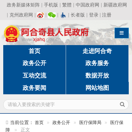
政务新媒体矩阵
|
手机版
|
繁體
|
中国政府网
|
新疆政府网
|
克州政府网
|
|
|
|
长者版
|
登录
|
注册
导航切换
首页
走进阿合奇
政务公开
政务服务
互动交流
数据开放
政务要闻
网站地图
当前位置：
首页
»
政务公开
»
医疗保障局
»
医疗保
障
»
正文