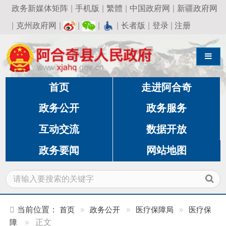
政务新媒体矩阵
|
手机版
|
繁體
|
中国政府网
|
新疆政府网
|
克州政府网
|
|
|
|
长者版
|
登录
|
注册
导航切换
首页
走进阿合奇
政务公开
政务服务
互动交流
数据开放
政务要闻
网站地图
当前位置：
首页
»
政务公开
»
医疗保障局
»
医疗保
障
»
正文