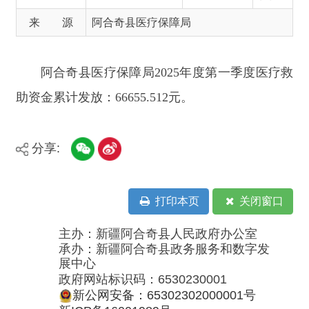
助资金累计发放：66655.512元。
分享:
打印本页
关闭窗口
主办：新疆阿合奇县人民政府办公室
承办：新疆阿合奇县政务服务和数字发
展中心
政府网站标识码：6530230001
新公网安备：65302302000001号
新ICP备16001989号
地 址：阿合奇县南大街 邮 编：843500
法律声明
电话：0908-5623856
关于我们
网站地图
政务新媒体矩阵
阿合奇县网信办监督电话：0908-
5620663