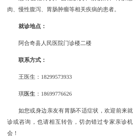
会！
责任编辑：拜合提古丽
分享:
打印本页
关闭窗口
主办：新疆阿合奇县人民政府办公室
承办：新疆阿合奇县政务服务和数字发
展中心
政府网站标识码：6530230001
新公网安备：65302302000001号
新ICP备16001989号
地 址：阿合奇县南大街 邮 编：843500
法律声明
电话：0908-5623856
关于我们
网站地图
政务新媒体矩阵
阿合奇县网信办监督电话：0908-