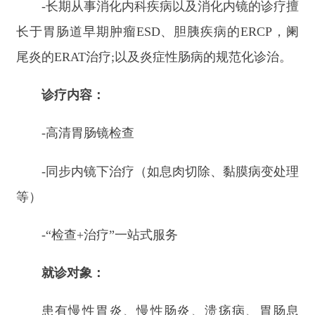
就诊对象：
患有慢性胃炎、慢性肠炎、溃疡病、胃肠息
肉、慢性腹泻、胃肠肿瘤等相关疾病的患者。
就诊地点：
阿合奇县人民医院门诊楼二楼
联系方式：
王医生：
18299573933
琪
医生
：
18699776626
如您或身边亲友有胃肠不适症状，欢迎前来就
诊或咨询，也请相互转告，切勿错过专家亲诊机