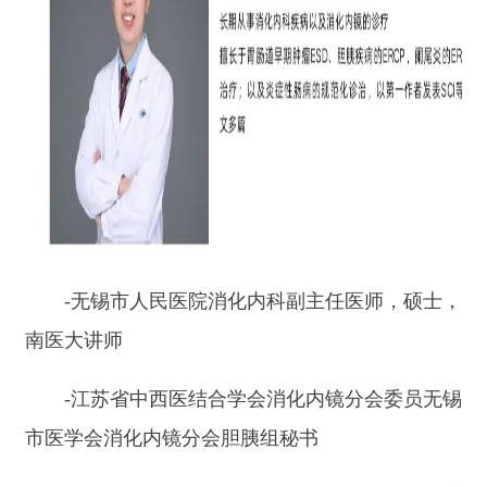
南医大讲师
-
江苏省中西医结合学会消化内镜分会委员无锡
市医学会消化内镜分会胆胰组秘书
-
长期从事消化内科疾病以及消化内镜的诊疗擅
长于胃肠道早期肿瘤
ESD
、胆胰疾病的
ERCP
，阑
尾炎的
ERAT
治疗
;
以及炎症性肠病的规范化诊治。
诊疗内容：
-
高清胃肠镜检查
-
同步内镜下治疗（如息肉切除、黏膜病变处理
等）
-“
检查
+
治疗
”
一站式服务