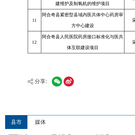
分享:
县市
媒体
阿图什市
阿克陶县
乌恰县
主办：新疆阿合奇县人民政府办公室
承办：新疆阿合奇县政务服务和数字发展中心
政
新公网安备：65302302000001号
新ICP备160
地 址：阿合奇县南大街 邮 编：843500
法律声明
关于我们
网站地图
政务新媒体矩阵
阿合奇县网信办监督电话：0908-5620663