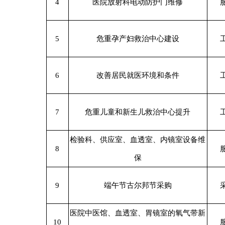
6
改善居民就医环境和条件
工程
7
危重儿童和新生儿救治中心提升
工程
检验科、供应室、血透室、内镜室设备维
8
服务
保
9
端午节古尔邦节采购
采购
医院中医馆、血透室、胃镜室的氧气带新
10
服务
建维护及制氧机的维护项目
阿合奇县紧密型县域内医共体中心药房审
11
采购
方中心建设
阿合奇县人民医院药房接口标准化与医共
12
采购
体互联建设项目