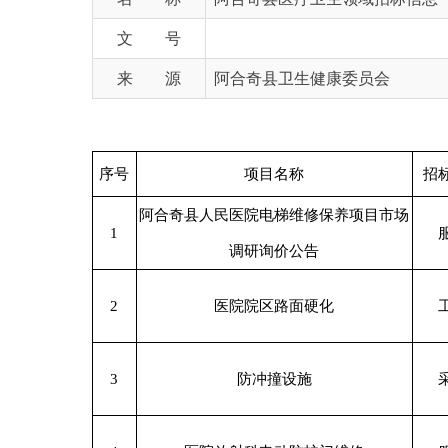
来 源
阿合奇县卫生健康委员会
序号
项目名称
招标类别
阿合奇县人民医院电梯维修保养项目市场
1
服务
调研询价公告
2
医院院区路面硬化
工程
3
防冲撞设施
采购
4
医院放射科电动防护门维修
服务
5
危重孕产妇救治中心建设
工程