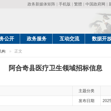
政务新媒体矩阵
|
手机版
|
繁體
|
中国政府网
|
新疆政府网
|
克
政务服务
互动交流
数据开放
政务要
正文
阿合奇县医疗卫生领域招标信息
主题分类
发布日期
2025-07-22 19:21
主 题 词
医疗机构