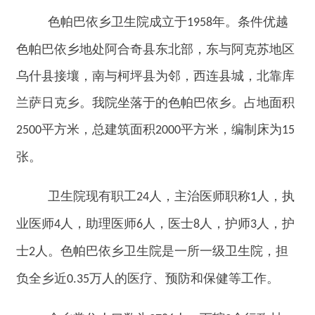
兰萨日克乡
。我院坐落于的
色帕巴依乡
。占地面积
平方米，总建筑面积
平方米，编制床为
2500
2000
15
张。
卫生院现有职工
人，主治医师职称
人，执
2
4
1
业医师
人，助理医师
人，医士
人，护师
人，护
4
6
8
3
士
人。
色帕巴依乡卫生院
是一所一级卫生院，担
2
负全
乡
近
万人的医疗、预防和保健等工作。
0.
3
5
全
乡
常住人口数为
人，下辖
个行政村，
3786
3
村医
人。卫生院以维护当地居民健康为中心，综
8
合提供基本医疗和公共卫生服务，并承担上级卫生
行政部门委托的卫生管理能力。乡村两级实施乡村
一体化管理。