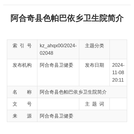
阿合奇县色帕巴依乡卫生院简介
索 引 号
kz_ahqx00/2024-
主题分类
02048
发布机构
阿合奇县卫健委
发布日期
2024-
11-08
20:11
名 称
阿合奇县色帕巴依乡卫生院简介
文 号
主 题 词
来 源
阿合奇县卫健委
色帕巴依乡
卫生院成立于
年。
条件优越
1958
色帕巴依乡
地处
阿合奇县
东北部，东与
阿克苏地区
乌什
县接壤，南与
柯坪县
为邻，西连
县城
，北靠
库