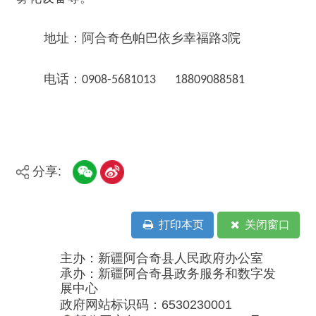
分享:
打印本页
关闭窗口
主办：新疆阿合奇县人民政府办公室
承办：新疆阿合奇县政务服务和数字发
展中心
政府网站标识码：6530230001
新公网安备：65302302000001号
新ICP备16001989号
地 址：阿合奇县南大街 邮 编：843500
法律声明
电话：0908-5623856
关于我们
网站地图
政务新媒体矩阵
阿合奇县网信办监督电话：0908-
5620663