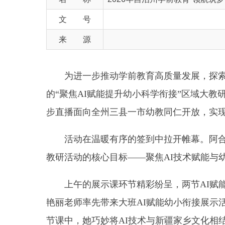
来 源
为进一步推动学前教育高质量发展，探索人工智
的“聚焦AI赋能提升幼小科学衔接”区域大教研活动
步直播面向全州三县一市幼教同仁开放，实现云端联
活动在温暖有序的签到中拉开帷幕。阿合奇县教
教研活动的核心目标
——聚焦AI技术赋能与幼小科
上午的展示课环节精彩纷呈，两节
AI赋能大班
艳丽老师率先带来大班AI赋能幼小衔接展示活动《
节课中，她巧妙将AI技术与新疆家乡文化相结合，
感，为进入小学做好社会性与学习兴趣的双重准备。
随后，阿合奇县第一幼儿园业务副园长杨玺园长