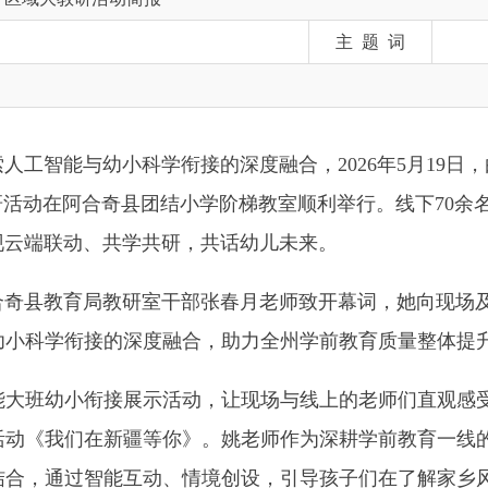
能与幼小科学衔接的深度融合，
2026年5月19日，由克州教育
在阿合奇县团结小学阶梯教室顺利举行。线下70余名教研员、园
动、共学共研，共话幼
儿
未来。
育局教研室干部张春月老师致开幕词，她向现场及线上参会人员
学衔接的深度融合，助力全州学前教育质量整体提升。
幼小衔接展示活动，让现场与线上的老师们直观感受科技与教育
我们在新疆等你》。姚老师作为深耕学前教育一线的帕米尔名师
通过智能互动、情境创设，引导孩子们在了解家乡风土人情的同
课堂生动有趣，AI技术的运用恰到好处，充分展现了名师的教学
带来大班
AI赋能展示活动《飞驰的高铁》。杨玺老师聚焦中国高