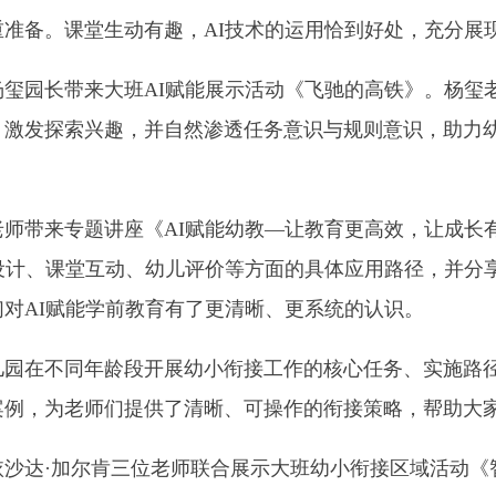
索兴趣，并自然渗透任务意识与规则意识，助力幼儿平稳过渡到
专题讲座
《
AI赋能幼教—让教育更高效，让成长有温度》。乔书
课堂互动、幼儿评价等方面的具体应用路径，并分享了多个实操
赋能学前教育有了更清晰、更系统的认识。
同年龄段开展幼小衔接工作的核心任务、实施路径与突破方向。
老师们提供了清晰、可操作的衔接策略，帮助大家破解日常工作
加尔肯三位
老师联合展示大班幼小衔接区域活动《智慧快递员》
戏，引导幼儿在角色扮演中培养任务意识、规则意识、合作能力
结束后，三位老师分别从设计思路、实施过程与幼儿表现进行了
享。她结合一线教学中的典型难题，如幼儿注意力不集中、规则
并提出了切实可行的应对策略。案例真实、方法实用，赢得了现场