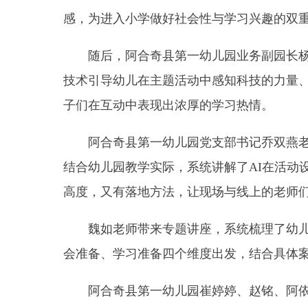
技术引导幼儿在主题活动中感知科技的力量、激发探
子们在互动中表现出浓厚的学习热情。
阿合奇县第一幼儿园党支部书记乔双燕老师带来
结合幼儿园教学实际，系统讲解了AI在活动设计、
高度，又有落地方法，让现场与线上的老师们对AI
魏如老师带来专题讲座，系统梳理了幼儿园在不
会准备、学习准备四个维度出发，结合具体案例，为
阿合奇县第一幼儿园崔婷婷、赵铭、阿依沙达
·
位老师精心设计了模拟快递站、任务卡派送等区域游
参与，在游戏中自然习得入学所需的关键素养。活动
阿合奇县第一幼儿园查赛兰老师带来真实案例分
析了从游戏化学习过渡到课堂学习的
“适应密码”，