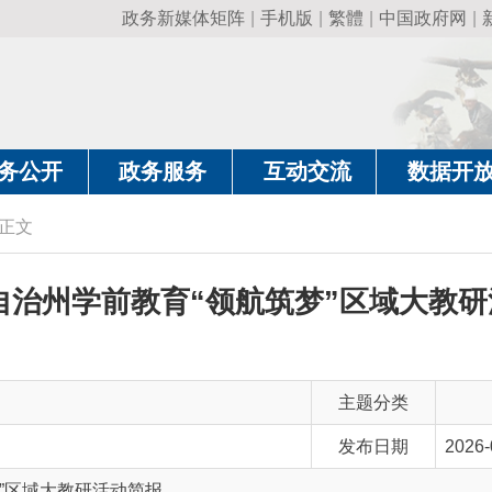
政务新媒体矩阵
|
手机版
|
繁體
|
中国政府网
|
新疆政府网
|
克
政务服务
互动交流
数据开放
政务要
治州学前教育“领航筑梦”区域大教研活动简报
主题分类
发布日期
2026-05-26 18:30
大教研活动简报
主 题 词