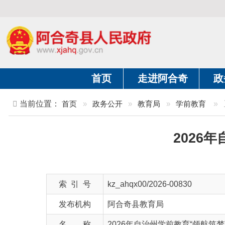
首页
走进阿合奇
政务公开
当前位置：
首页
»
政务公开
»
教育局
»
学前教育
»
正文
2026年自
索 引 号
kz_ahqx00/2026-00830
发布机构
阿合奇县教育局
名 称
2026年自治州学前教育“领航筑梦”区域
文 号