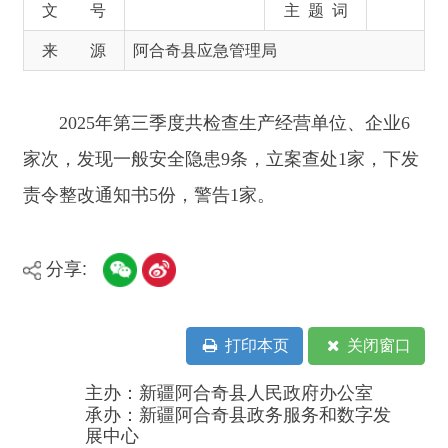
2025年第
三季度共
检查生产经营单位、企业6
家次，发现一般安全隐患9
条
，立案查处
1
家，下发
责令整改通知书5份，警告1家
。
分享:
打印本页
关闭窗口
主办：新疆阿合奇县人民政府办公室
承办：新疆阿合奇县政务服务和数字发
展中心
政府网站标识码：6530230001
新公网安备：65302302000001号
新ICP备16001989号
地 址：阿合奇县南大街 邮 编：843500
法律声明
电话：0908-5623856
关于我们
网站地图
政务新媒体矩阵
阿合奇县网信办监督电话：0908-