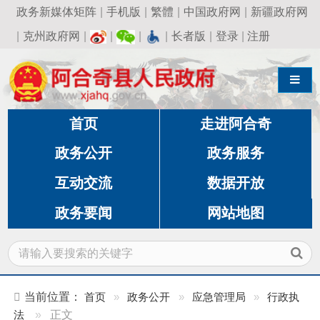
政务新媒体矩阵
|
手机版
|
繁體
|
中国政府网
|
新疆政府网
|
克州政府网
|
|
|
|
长者版
|
登录
|
注册
导航切换
首页
走进阿合奇
政务公开
政务服务
互动交流
数据开放
政务要闻
网站地图
当前位置：
首页
»
政务公开
»
应急管理局
»
行政执
法
»
正文