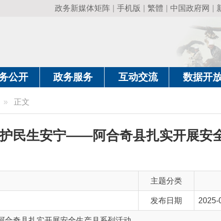
政务新媒体矩阵
|
手机版
|
繁體
|
中国政府网
|
新疆政府网
|
克
政务服务
互动交流
数据开放
政务要
文
民生安宁——阿合奇县扎实开展安全生产月
主题分类
发布日期
2025-06-17 13:43
县扎实开展安全生产月系列活动
主 题 词