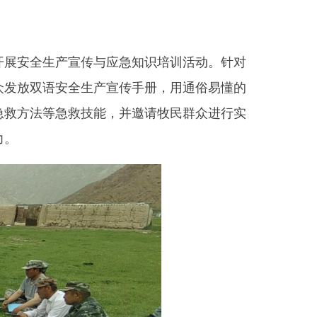
营造了社会关注安全、重视安
展安全生产知识
“
五进
”
活动，