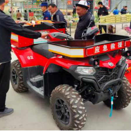
图为：集中展示消防救援装备
十字会等部门深入佳朗奇村冬吾孜都克牧业点，开展安全生产宣
作业安全、应急救援等内容进行宣传，向牧民群众发放双语安全
作人员现场教授心肺复苏、伤口包扎、海姆立克急救方法等急救
实提高了牧区群众的安全生产意识和自救互救能力。