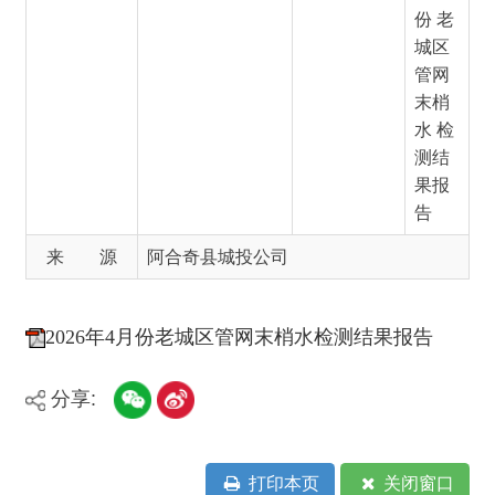
水 检
测结
果报
告
来 源
阿合奇县城投公司
2026年4月份老城区管网末梢水检测结果报告
分享:
打印本页
关闭窗口
主办：新疆阿合奇县人民政府办公室
承办：新疆阿合奇县政务服务和数字发
展中心
政府网站标识码：6530230001
新公网安备：65302302000001号
新ICP备16001989号
地 址：阿合奇县南大街 邮 编：843500