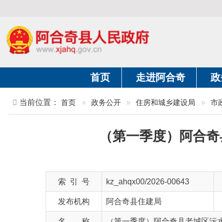
首页
走进阿合奇
政务公开
当前位置：
首页
»
政务公开
»
住房和城乡建设局
»
市政服务领
（第一季度）阿合奇县老
索 引 号
kz_ahqx00/2026-00643
主题分
发布机构
阿合奇县住建局
发布日
名 称
（第一季度）阿合奇县老城区污水处理厂
文 号
主 题