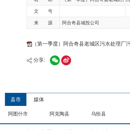
来 源
阿合奇县城投公司
（第一季度）阿合奇县老城区污水处理厂污染物排
分享:
县市
媒体
阿图什市
阿克陶县
乌恰县
主办：新疆阿合奇县人民政府办公室
承办：新疆阿合奇县政务服务和数字发展中心
政
新公网安备：65302302000001号
新ICP备160
地 址：阿合奇县南大街 邮 编：843500
法律声明
关于我们
网站地图
政务新媒体矩阵