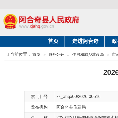
首页
走进阿合奇
政务公开
当前位置：
首页
»
政务公开
»
住房和城乡建设局
»
市政服务领
2026
索 引 号
kz_ahqx00/2026-00516
发布机构
阿合奇县住建局
名 称
2026年3月份佳朗奇管网末梢水检测结果
文 号