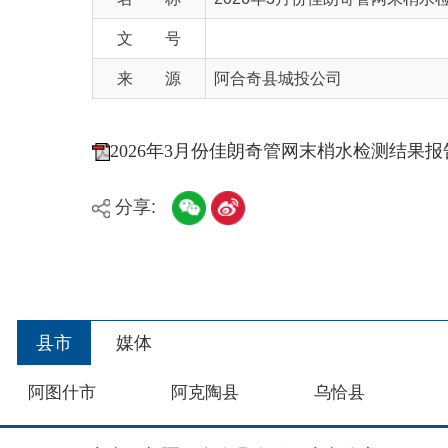
来 源
阿合奇县城投公司
2026年3月份佳朗奇管网末梢水检测结果报告单
分享:
县市
媒体
阿图什市
阿克陶县
乌恰县
主办：新疆阿合奇县人民政府办公室
承办：新疆阿合奇县政务服务和数字发展中心
政
新公网安备：65302302000001号
新ICP备160
地 址：阿合奇县南大街 邮 编：843500
法律声明
关于我们
网站地图
政务新媒体矩阵