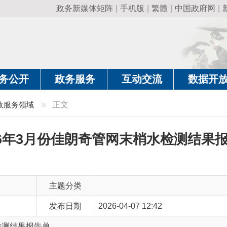
政务新媒体矩阵
|
手机版
|
繁體
|
中国政府网
|
新疆政府网
|
克
政务服务
互动交流
数据开放
政务要
域
»
正文
年3月份佳朗奇管网末梢水检测结果报告单
主题分类
发布日期
2026-04-07 12:42
报告单
主 题 词
2026年3月份 佳朗奇管网 末梢水 检测结果报告单