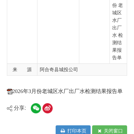
水 检
测结
果报
告单
来 源
阿合奇县城投公司
2026年3月份老城区水厂出厂水检测结果报告单
分享:
打印本页
关闭窗口
主办：新疆阿合奇县人民政府办公室
承办：新疆阿合奇县政务服务和数字发
展中心
政府网站标识码：6530230001
新公网安备：65302302000001号
新ICP备16001989号
地 址：阿合奇县南大街 邮 编：843500