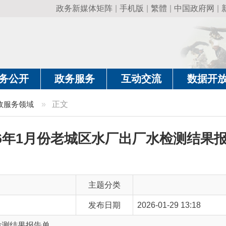
政务新媒体矩阵
|
手机版
|
繁體
|
中国政府网
|
新疆政府网
|
克
政务服务
互动交流
数据开放
政务要
域
»
正文
年1月份老城区水厂出厂水检测结果报告单
主题分类
发布日期
2026-01-29 13:18
报告单
主 题 词
1月份老城区水厂出厂水 检测报告