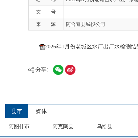
来 源
阿合奇县城投公司
2026年1月份老城区水厂出厂水检测结果报告
分享:
县市
媒体
阿图什市
阿克陶县
乌恰县
主办：新疆阿合奇县人民政府办公室
承办：新疆阿合奇县政务服务和数字发展中心
政
新公网安备：65302302000001号
新ICP备160
地 址：阿合奇县南大街 邮 编：843500
法律声明