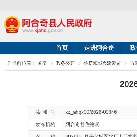
首页
走进阿合奇
政务公开
当前位置：
首页
»
政务公开
»
住房和城乡建设局
»
市政服务领
2026
索 引 号
kz_ahqx00/2026-00346
发布机构
阿合奇县住建局
名 称
2026年1月份老城区水厂出厂水检测结果
文 号