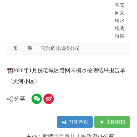
报告
来 源
阿合奇县城投公司
2026年1月份老城区管网末梢水检测结果报告单
（天河小区）
分享:
打印本页
关闭窗口
主办：新疆阿合奇县人民政府办公室
承办：新疆阿合奇县政务服务和数字发
展中心
政府网站标识码：6530230001
新公网安备：65302302000001号
新ICP备16001989号
地 址：阿合奇县南大街 邮 编：843500
法律声明
电话：0908-5623856