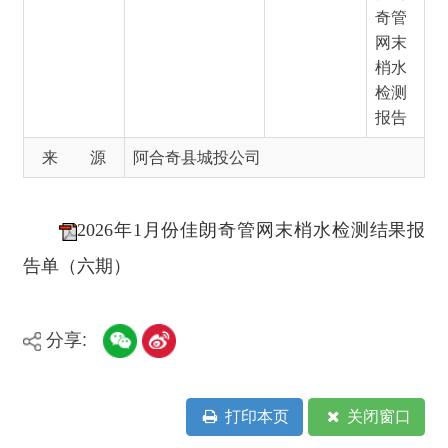
报告
来 源
阿合奇县城投公司
2026年1月份佳朗奇管网末梢水检测结果报
告单（六期）
分享:
打印本页
关闭窗口
主办：新疆阿合奇县人民政府办公室
承办：新疆阿合奇县政务服务和数字发
展中心
政府网站标识码：6530230001
新公网安备：65302302000001号
新ICP备16001989号
地 址：阿合奇县南大街 邮 编：843500
法律声明
电话：0908-5623856