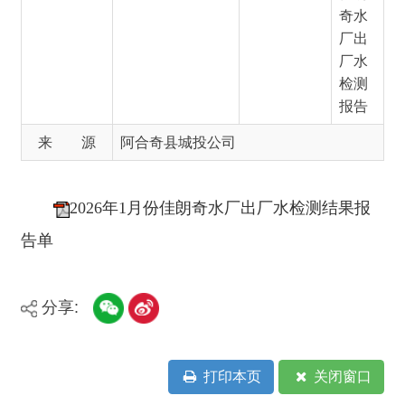
报告
来 源
阿合奇县城投公司
2026年1月份佳朗奇水厂出厂水检测结果报
告单
分享:
打印本页
关闭窗口
主办：新疆阿合奇县人民政府办公室
承办：新疆阿合奇县政务服务和数字发
展中心
政府网站标识码：6530230001
新公网安备：65302302000001号
新ICP备16001989号
地 址：阿合奇县南大街 邮 编：843500
法律声明
电话：0908-5623856