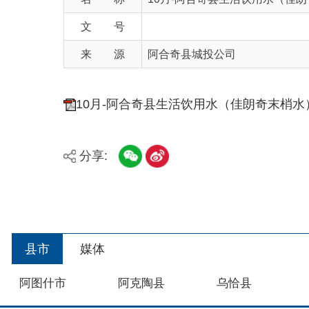
来 源
阿合奇县城投公司
10月-阿合奇县生活饮用水（佳朗奇末梢水）水质
分享:
县市
媒体
阿图什市
阿克陶县
乌恰县
主办：新疆阿合奇县人民政府办公室
承办：新疆阿合奇县政务服务和数字发展中心
政
新公网安备：65302302000001号
新ICP备160
地 址：阿合奇县南大街 邮 编：843500
法律声明