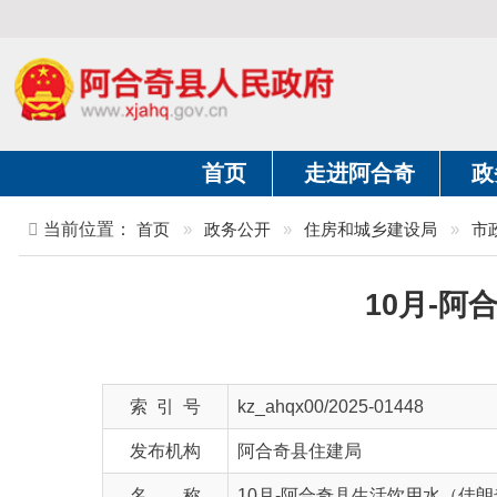
首页
走进阿合奇
政务公开
当前位置：
首页
»
政务公开
»
住房和城乡建设局
»
市政服务领
10月-阿合
索 引 号
kz_ahqx00/2025-01448
发布机构
阿合奇县住建局
名 称
10月-阿合奇县生活饮用水（佳朗奇末梢
文 号