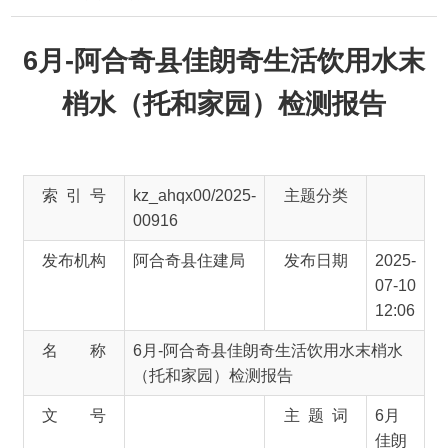
6月-阿合奇县佳朗奇生活饮用水末
梢水（托和家园）检测报告
索 引 号
kz_ahqx00/2025-
主题分类
00916
发布机构
阿合奇县住建局
发布日期
2025-
07-10
12:06
名 称
6月-阿合奇县佳朗奇生活饮用水末梢水
（托和家园）检测报告
文 号
主 题 词
6月
佳朗
奇 生
活饮
用水
（托